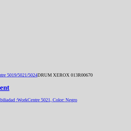
e 5019/5021/5024
DRUM XEROX 013R00670
ent