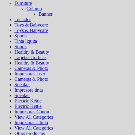
Furniture
Column
Banner
Teclados
Toys & Babycare
Toys & Babycare
Sports
Tinta liquita
Sports
Healthy & Beauty
Tarjetas Graficas
Healthy & Beauty
Cameras & Photo
Impresoras laser
Cameras & Photo
Speaker
Impresora tinta
Speaker
Electric Kettle
Electric Kettle
Impresoras Canon
View All Categories
Impresoras a tinta
View All Categories
Otros productos