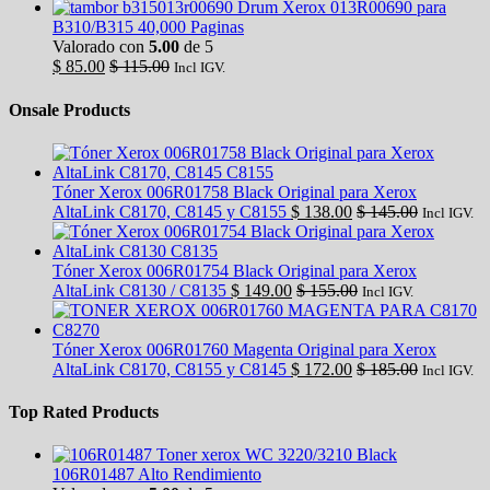
Drum Xerox 013R00690 para
B310/B315 40,000 Paginas
Valorado con
5.00
de 5
$
85.00
$
115.00
Incl IGV.
Onsale Products
Tóner Xerox 006R01758 Black Original para Xerox
AltaLink C8170, C8145 y C8155
$
138.00
$
145.00
Incl IGV.
Tóner Xerox 006R01754 Black Original para Xerox
AltaLink C8130 / C8135
$
149.00
$
155.00
Incl IGV.
Tóner Xerox 006R01760 Magenta Original para Xerox
AltaLink C8170, C8155 y C8145
$
172.00
$
185.00
Incl IGV.
Top Rated Products
Toner xerox WC 3220/3210 Black
106R01487 Alto Rendimiento