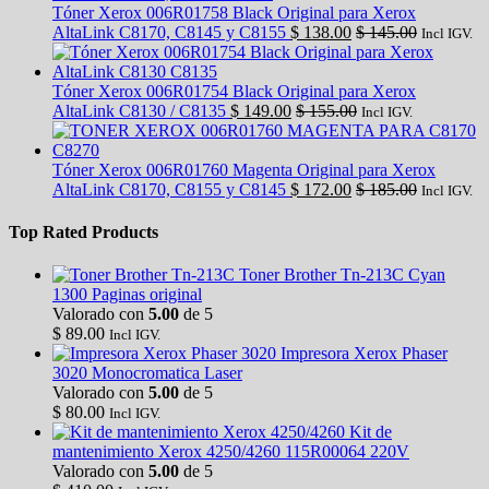
Tóner Xerox 006R01758 Black Original para Xerox
AltaLink C8170, C8145 y C8155
$
138.00
$
145.00
Incl IGV.
Tóner Xerox 006R01754 Black Original para Xerox
AltaLink C8130 / C8135
$
149.00
$
155.00
Incl IGV.
Tóner Xerox 006R01760 Magenta Original para Xerox
AltaLink C8170, C8155 y C8145
$
172.00
$
185.00
Incl IGV.
Top Rated Products
Toner Brother Tn-213C Cyan
1300 Paginas original
Valorado con
5.00
de 5
$
89.00
Incl IGV.
Impresora Xerox Phaser
3020 Monocromatica Laser
Valorado con
5.00
de 5
$
80.00
Incl IGV.
Kit de
mantenimiento Xerox 4250/4260 115R00064 220V
Valorado con
5.00
de 5