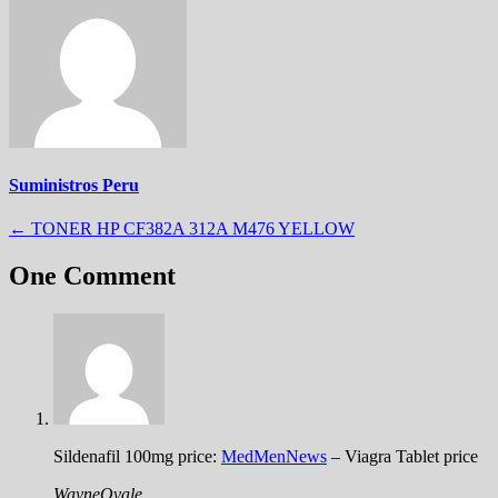
Suministros Peru
Navegación
←
TONER HP CF382A 312A M476 YELLOW
de
One Comment
entradas
Sildenafil 100mg price:
MedMenNews
– Viagra Tablet price
WayneOvale