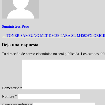
Suministros Peru
Navegación
←
TONER SAMSUNG MLT-D303E PARA SL-M4580FX ORIG
de
Deja una respuesta
entradas
Tu dirección de correo electrónico no será publicada.
Los campos obli
Comentario
*
Nombre
*
Correo electrónico
*