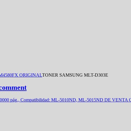
M4580FX ORIGINAL
TONER SAMSUNG MLT-D303E
 comment