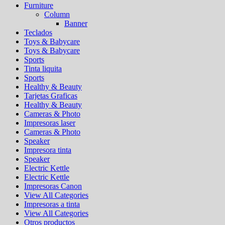
Furniture
Column
Banner
Teclados
Toys & Babycare
Toys & Babycare
Sports
Tinta liquita
Sports
Healthy & Beauty
Tarjetas Graficas
Healthy & Beauty
Cameras & Photo
Impresoras laser
Cameras & Photo
Speaker
Impresora tinta
Speaker
Electric Kettle
Electric Kettle
Impresoras Canon
View All Categories
Impresoras a tinta
View All Categories
Otros productos