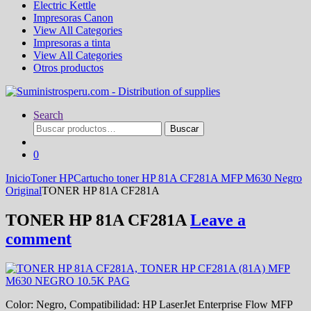
Electric Kettle
Impresoras Canon
View All Categories
Impresoras a tinta
View All Categories
Otros productos
Search
Buscar
Buscar
por:
0
Inicio
Toner HP
Cartucho toner HP 81A CF281A MFP M630 Negro
Original
TONER HP 81A CF281A
TONER HP 81A CF281A
Leave a
comment
Color: Negro, Compatibilidad: HP LaserJet Enterprise Flow MFP