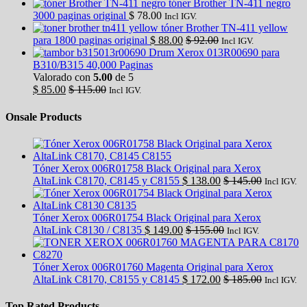
tóner Brother TN-411 negro
3000 paginas original
$
78.00
Incl IGV.
tóner Brother TN-411 yellow
para 1800 paginas original
$
88.00
$
92.00
Incl IGV.
Drum Xerox 013R00690 para
B310/B315 40,000 Paginas
Valorado con
5.00
de 5
$
85.00
$
115.00
Incl IGV.
Onsale Products
Tóner Xerox 006R01758 Black Original para Xerox
AltaLink C8170, C8145 y C8155
$
138.00
$
145.00
Incl IGV.
Tóner Xerox 006R01754 Black Original para Xerox
AltaLink C8130 / C8135
$
149.00
$
155.00
Incl IGV.
Tóner Xerox 006R01760 Magenta Original para Xerox
AltaLink C8170, C8155 y C8145
$
172.00
$
185.00
Incl IGV.
Top Rated Products