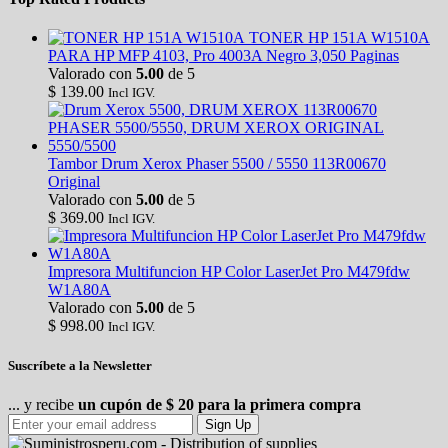
TONER HP 151A W1510A
PARA HP MFP 4103, Pro 4003A Negro 3,050 Paginas
Valorado con
5.00
de 5
$
139.00
Incl IGV.
Tambor Drum Xerox Phaser 5500 / 5550 113R00670
Original
Valorado con
5.00
de 5
$
369.00
Incl IGV.
Impresora Multifuncion HP Color LaserJet Pro M479fdw
W1A80A
Valorado con
5.00
de 5
$
998.00
Incl IGV.
Suscríbete a la Newsletter
... y recibe
un cupón de $ 20 para la primera compra
Sign Up