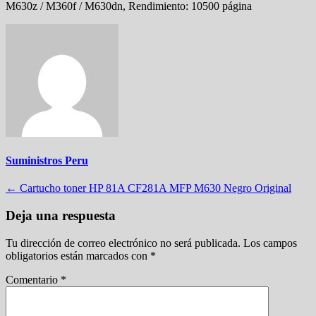
M630z / M360f / M630dn, Rendimiento: 10500 página
Suministros Peru
Navegación
←
Cartucho toner HP 81A CF281A MFP M630 Negro Original
de
Deja una respuesta
entradas
Tu dirección de correo electrónico no será publicada.
Los campos
obligatorios están marcados con
*
Comentario
*