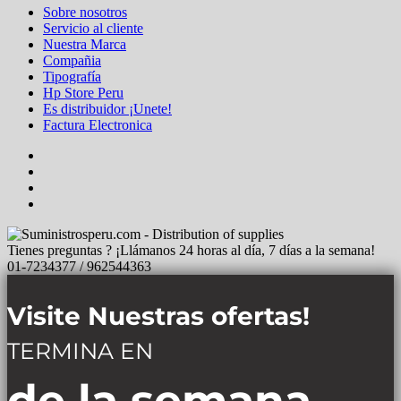
Sobre nosotros
Servicio al cliente
Nuestra Marca
Compañia
Tipografía
Hp Store Peru
Es distribuidor ¡Unete!
Factura Electronica
Tienes preguntas ? ¡Llámanos 24 horas al día, 7 días a la semana!
01-7234377 / 962544363
Visite Nuestras ofertas!
TERMINA EN
de la semana