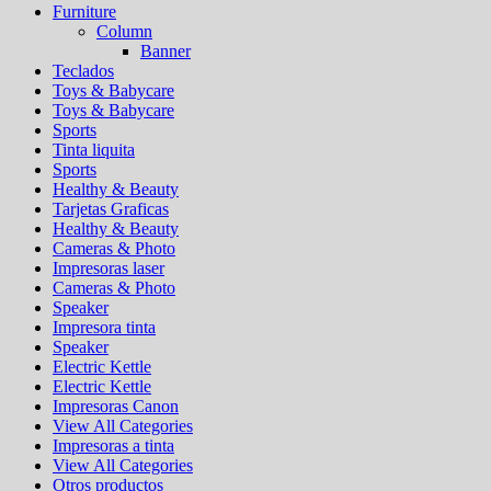
Furniture
Column
Banner
Teclados
Toys & Babycare
Toys & Babycare
Sports
Tinta liquita
Sports
Healthy & Beauty
Tarjetas Graficas
Healthy & Beauty
Cameras & Photo
Impresoras laser
Cameras & Photo
Speaker
Impresora tinta
Speaker
Electric Kettle
Electric Kettle
Impresoras Canon
View All Categories
Impresoras a tinta
View All Categories
Otros productos