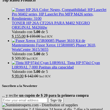
Top Rated Products
TONER HP 26A CF226A PARA M402 NEGRO
ORIGINAL M426fdw
Valorado con
5.00
de 5
$
155.00
$
159.00
Incl IGV.
Kit de
Mantenimiento Fusor Xerox 115R00085 Phaser 3610,
WorkCentre 3615/3655
Valorado con
5.00
de 5
$
509.00
Incl IGV.
Tinta HP 974xl Cyan
L0R99AL 7,000 Paginas alta capacidad
Valorado con
5.00
de 5
$
99.00
$
142.00
Incl IGV.
Suscríbete a la Newsletter
... y recibe
un cupón de $ 20 para la primera compra
Sign Up
Tienes preguntas ? ¡Llámanos 24 horas al día, 7 días a la semana!