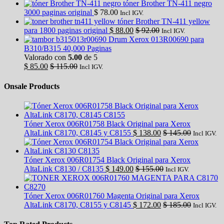
tóner Brother TN-411 negro
3000 paginas original
$
78.00
Incl IGV.
tóner Brother TN-411 yellow
para 1800 paginas original
$
88.00
$
92.00
Incl IGV.
Drum Xerox 013R00690 para
B310/B315 40,000 Paginas
Valorado con
5.00
de 5
$
85.00
$
115.00
Incl IGV.
Onsale Products
Tóner Xerox 006R01758 Black Original para Xerox
AltaLink C8170, C8145 y C8155
$
138.00
$
145.00
Incl IGV.
Tóner Xerox 006R01754 Black Original para Xerox
AltaLink C8130 / C8135
$
149.00
$
155.00
Incl IGV.
Tóner Xerox 006R01760 Magenta Original para Xerox
AltaLink C8170, C8155 y C8145
$
172.00
$
185.00
Incl IGV.