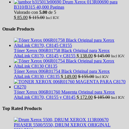
Drum Xerox 013R00690 para
B310/B315 40,000 Paginas
Valorado con
5.00
de 5
$
85.00
$
115.00
Incl IGV.
Onsale Products
Tóner Xerox 006R01758 Black Original para Xerox
AltaLink C8170, C8145 y C8155
$
138.00
$
145.00
Incl IGV.
Tóner Xerox 006R01754 Black Original para Xerox
AltaLink C8130 / C8135
$
149.00
$
155.00
Incl IGV.
Tóner Xerox 006R01760 Magenta Original para Xerox
AltaLink C8170, C8155 y C8145
$
172.00
$
185.00
Incl IGV.
Top Rated Products