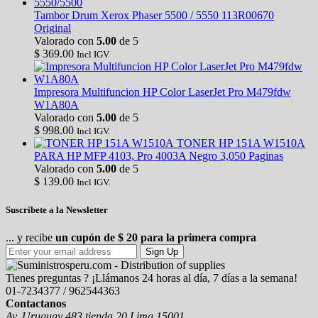
Tambor Drum Xerox Phaser 5500 / 5550 113R00670
Original
Valorado con
5.00
de 5
$
369.00
Incl IGV.
Impresora Multifuncion HP Color LaserJet Pro M479fdw
W1A80A
Valorado con
5.00
de 5
$
998.00
Incl IGV.
TONER HP 151A W1510A
PARA HP MFP 4103, Pro 4003A Negro 3,050 Paginas
Valorado con
5.00
de 5
$
139.00
Incl IGV.
Suscríbete a la Newsletter
... y recibe
un cupón de $ 20 para la primera compra
Sign Up
Tienes preguntas ? ¡Llámanos 24 horas al día, 7 días a la semana!
01-7234377 / 962544363
Contactanos
Av. Uruguay 483 tienda 20 Lima 15001