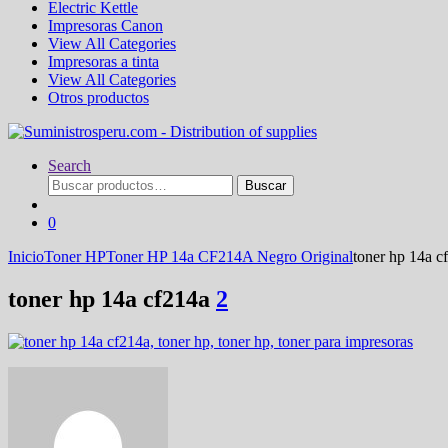
Electric Kettle
Impresoras Canon
View All Categories
Impresoras a tinta
View All Categories
Otros productos
Search
Buscar
Buscar
por:
0
Inicio
Toner HP
Toner HP 14a CF214A Negro Original
toner hp 14a c
toner hp 14a cf214a
2