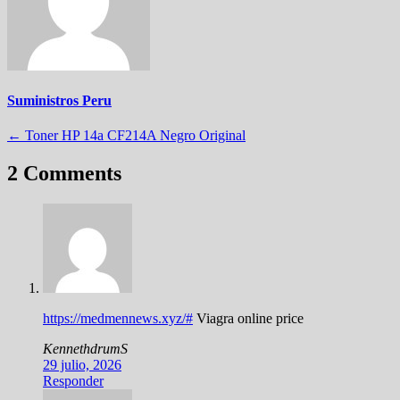
Suministros Peru
Navegación
←
Toner HP 14a CF214A Negro Original
de
2 Comments
entradas
https://medmennews.xyz/#
Viagra online price
KennethdrumS
29 julio, 2026
Responder