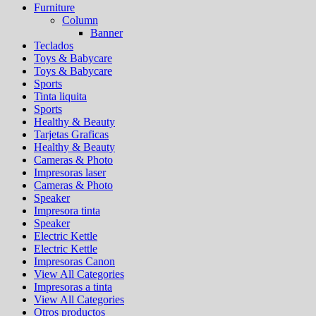
Furniture
Column
Banner
Teclados
Toys & Babycare
Toys & Babycare
Sports
Tinta liquita
Sports
Healthy & Beauty
Tarjetas Graficas
Healthy & Beauty
Cameras & Photo
Impresoras laser
Cameras & Photo
Speaker
Impresora tinta
Speaker
Electric Kettle
Electric Kettle
Impresoras Canon
View All Categories
Impresoras a tinta
View All Categories
Otros productos