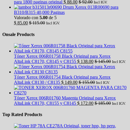
para 1800 paginas original
$
88.00
$
92.00
Incl IGV.
Drum Xerox 013R00690 para
B310/B315 40,000 Paginas
Valorado con
5.00
de 5
$
85.00
$
115.00
Incl IGV.
Onsale Products
Tóner Xerox 006R01758 Black Original para Xerox
AltaLink C8170, C8145 y C8155
$
138.00
$
145.00
Incl IGV.
Tóner Xerox 006R01754 Black Original para Xerox
AltaLink C8130 / C8135
$
149.00
$
155.00
Incl IGV.
Tóner Xerox 006R01760 Magenta Original para Xerox
AltaLink C8170, C8155 y C8145
$
172.00
$
185.00
Incl IGV.
Top Rated Products