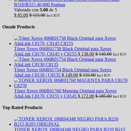
B310/B315 40,000 Paginas
Valorado con
5.00
de 5
$
85.00
$
115.00
Incl IGV.
Onsale Products
Tóner Xerox 006R01758 Black Original para Xerox
AltaLink C8170, C8145 y C8155
$
138.00
$
145.00
Incl IGV.
Tóner Xerox 006R01754 Black Original para Xerox
AltaLink C8130 / C8135
$
149.00
$
155.00
Incl IGV.
Tóner Xerox 006R01760 Magenta Original para Xerox
AltaLink C8170, C8155 y C8145
$
172.00
$
185.00
Incl IGV.
Top Rated Products
TONER XEROX 106R04348 NEGRO PARA B210 B215