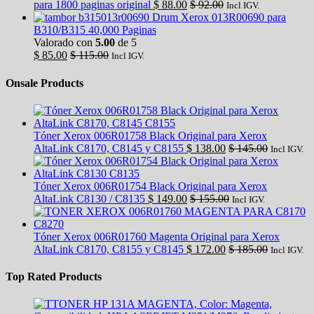
para 1800 paginas original
$
88.00
$
92.00
Incl IGV.
Drum Xerox 013R00690 para
B310/B315 40,000 Paginas
Valorado con
5.00
de 5
$
85.00
$
115.00
Incl IGV.
Onsale Products
Tóner Xerox 006R01758 Black Original para Xerox
AltaLink C8170, C8145 y C8155
$
138.00
$
145.00
Incl IGV.
Tóner Xerox 006R01754 Black Original para Xerox
AltaLink C8130 / C8135
$
149.00
$
155.00
Incl IGV.
Tóner Xerox 006R01760 Magenta Original para Xerox
AltaLink C8170, C8155 y C8145
$
172.00
$
185.00
Incl IGV.
Top Rated Products