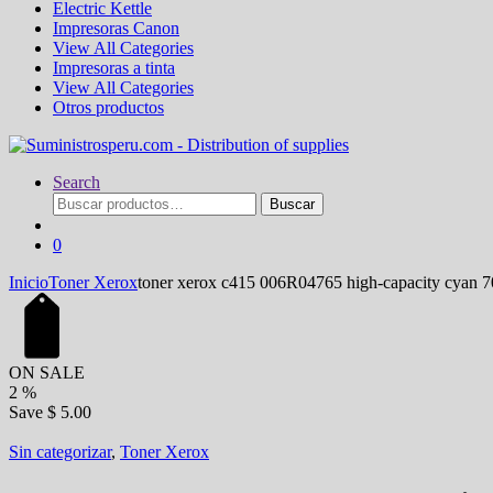
Electric Kettle
Impresoras Canon
View All Categories
Impresoras a tinta
View All Categories
Otros productos
Search
Buscar
Buscar
por:
0
Inicio
Toner Xerox
toner xerox c415 006R04765 high-capacity cyan 7
ON SALE
2
%
Save
$ 5.00
Sin categorizar
,
Toner Xerox