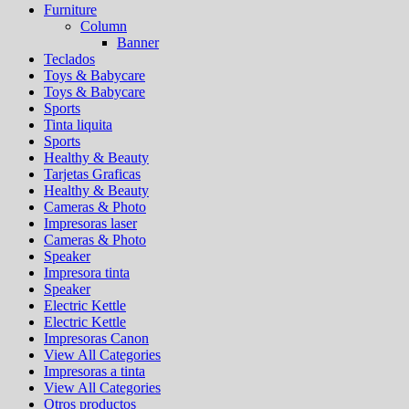
Furniture
Column
Banner
Teclados
Toys & Babycare
Toys & Babycare
Sports
Tinta liquita
Sports
Healthy & Beauty
Tarjetas Graficas
Healthy & Beauty
Cameras & Photo
Impresoras laser
Cameras & Photo
Speaker
Impresora tinta
Speaker
Electric Kettle
Electric Kettle
Impresoras Canon
View All Categories
Impresoras a tinta
View All Categories
Otros productos