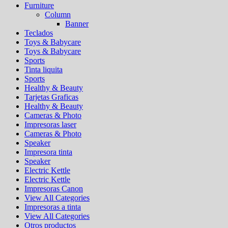
Furniture
Column
Banner
Teclados
Toys & Babycare
Toys & Babycare
Sports
Tinta liquita
Sports
Healthy & Beauty
Tarjetas Graficas
Healthy & Beauty
Cameras & Photo
Impresoras laser
Cameras & Photo
Speaker
Impresora tinta
Speaker
Electric Kettle
Electric Kettle
Impresoras Canon
View All Categories
Impresoras a tinta
View All Categories
Otros productos