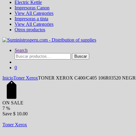
Electric Kettle
Impresoras Canon
View All Categories
Impresoras a tinta
View All Categories
Otros productos
Search
Buscar
Buscar
por:
0
Inicio
Toner Xerox
TONER XEROX C400/C405 106R03520 NEG
ON SALE
7
%
Save
$ 10.00
Toner Xerox