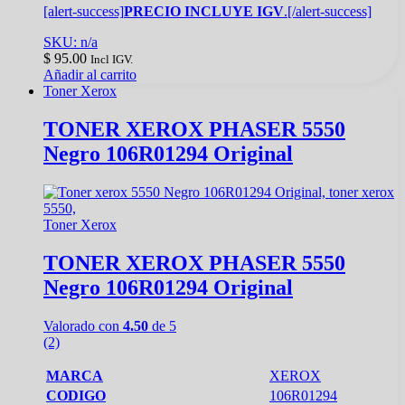
[alert-success]
PRECIO INCLUYE IGV
.[/alert-success]
SKU: n/a
$
95.00
Incl IGV.
Añadir al carrito
Toner Xerox
TONER XEROX PHASER 5550
Negro 106R01294 Original
Toner Xerox
TONER XEROX PHASER 5550
Negro 106R01294 Original
Valorado con
4.50
de 5
(2)
MARCA
XEROX
CODIGO
106R01294