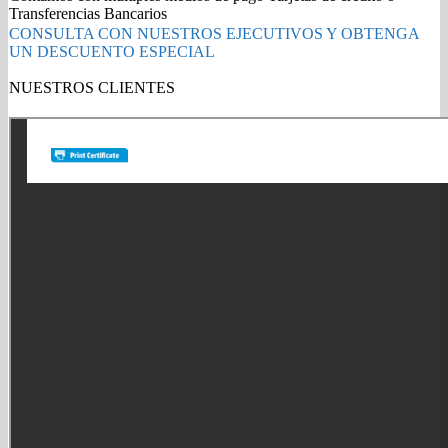
Para
Transferencias Bancarios
Workcentre
CONSULTA CON NUESTROS EJECUTIVOS Y OBTENGA
PE16
UN DESCUENTO ESPECIAL
3500
Paginas
NUESTROS CLIENTES
quantity
Gold Partner HP l Buy with confidence