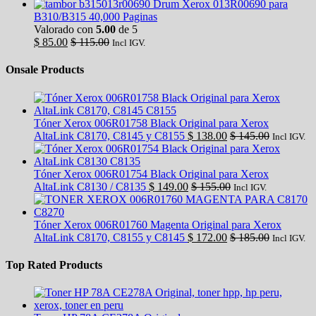
Drum Xerox 013R00690 para
B310/B315 40,000 Paginas
Valorado con
5.00
de 5
$
85.00
$
115.00
Incl IGV.
Onsale Products
Tóner Xerox 006R01758 Black Original para Xerox
AltaLink C8170, C8145 y C8155
$
138.00
$
145.00
Incl IGV.
Tóner Xerox 006R01754 Black Original para Xerox
AltaLink C8130 / C8135
$
149.00
$
155.00
Incl IGV.
Tóner Xerox 006R01760 Magenta Original para Xerox
AltaLink C8170, C8155 y C8145
$
172.00
$
185.00
Incl IGV.
Top Rated Products