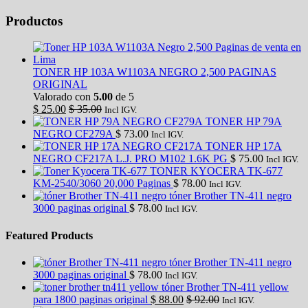
Productos
TONER HP 103A W1103A NEGRO 2,500 PAGINAS
ORIGINAL
Valorado con
5.00
de 5
$
25.00
$
35.00
Incl IGV.
TONER HP 79A
NEGRO CF279A
$
73.00
Incl IGV.
TONER HP 17A
NEGRO CF217A L.J. PRO M102 1.6K PG
$
75.00
Incl IGV.
TONER KYOCERA TK-677
KM-2540/3060 20,000 Paginas
$
78.00
Incl IGV.
tóner Brother TN-411 negro
3000 paginas original
$
78.00
Incl IGV.
Featured Products
tóner Brother TN-411 negro
3000 paginas original
$
78.00
Incl IGV.
tóner Brother TN-411 yellow
para 1800 paginas original
$
88.00
$
92.00
Incl IGV.