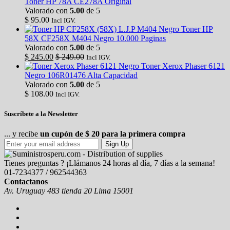
Toner HP 78A CE278A Original
Valorado con
5.00
de 5
$
95.00
Incl IGV.
Toner HP
58X CF258X M404 Negro 10.000 Paginas
Valorado con
5.00
de 5
$
245.00
$
249.00
Incl IGV.
Toner Xerox Phaser 6121
Negro 106R01476 Alta Capacidad
Valorado con
5.00
de 5
$
108.00
Incl IGV.
Suscríbete a la Newsletter
... y recibe
un cupón de $ 20 para la primera compra
Sign Up
Tienes preguntas ? ¡Llámanos 24 horas al día, 7 días a la semana!
01-7234377 / 962544363
Contactanos
Av. Uruguay 483 tienda 20 Lima 15001