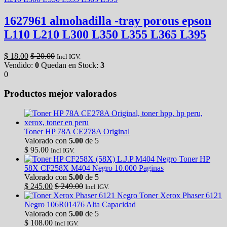
1627961 almohadilla -tray porous epson
L110 L210 L300 L350 L355 L365 L395
$
18.00
$
20.00
Incl IGV.
Vendido:
0
Quedan en Stock:
3
0
Productos mejor valorados
Toner HP 78A CE278A Original
Valorado con
5.00
de 5
$
95.00
Incl IGV.
Toner HP
58X CF258X M404 Negro 10.000 Paginas
Valorado con
5.00
de 5
$
245.00
$
249.00
Incl IGV.
Toner Xerox Phaser 6121
Negro 106R01476 Alta Capacidad
Valorado con
5.00
de 5
$
108.00
Incl IGV.