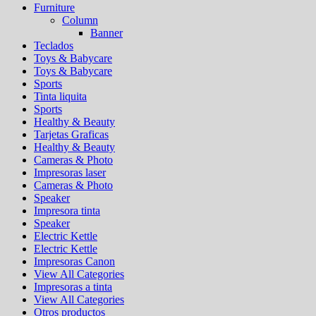
Furniture
Column
Banner
Teclados
Toys & Babycare
Toys & Babycare
Sports
Tinta liquita
Sports
Healthy & Beauty
Tarjetas Graficas
Healthy & Beauty
Cameras & Photo
Impresoras laser
Cameras & Photo
Speaker
Impresora tinta
Speaker
Electric Kettle
Electric Kettle
Impresoras Canon
View All Categories
Impresoras a tinta
View All Categories
Otros productos