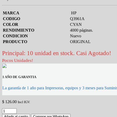
MARCA
HP
CODIGO
Q3961A
COLOR
CYAN
RENDIMIENTO
4000 páginas.
CONDICION
Nuevo
PRODUCTO
ORIGINAL
Principal: 10 unidad en stock. Casi Agotado!
Pocos Unidades!
1 AÑO DE GARANTIA
La garantía de 1 año para Impresoras, equipos y 3 meses para Suminis
$
126.00
Incl IGV.
TONER
HP
Añadir al carrito
Comprar por WhatsApp