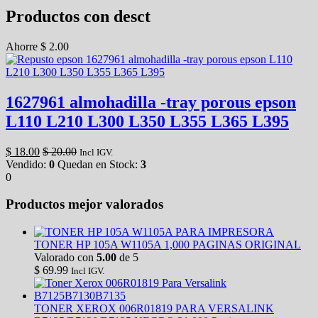
Productos con desct
Ahorre
$
2.00
1627961 almohadilla -tray porous epson
L110 L210 L300 L350 L355 L365 L395
$
18.00
$
20.00
Incl IGV.
Vendido:
0
Quedan en Stock:
3
0
Productos mejor valorados
TONER HP 105A W1105A 1,000 PAGINAS ORIGINAL
Valorado con
5.00
de 5
$
69.99
Incl IGV.
TONER XEROX 006R01819 PARA VERSALINK