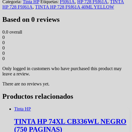
Categoría:
Tinta HP
Etiquetas:
F9J61A
,
HP 728 F9J61A
,
TINTA
HP 728 F9J61A
,
TINTA HP 728 F9J61A 40ML YELLOW
Based on 0 reviews
0.0
overall
0
0
0
0
0
Only logged in customers who have purchased this product may
leave a review.
There are no reviews yet.
Productos relacionados
Tinta HP
TINTA HP 74XL CB336WL NEGRO
(750 PAGINAS)