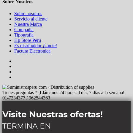
Sobre Nosotros
Sobre nosotros
Servicio al cliente
Nuestra Marca
Compañia
Tipografía
Hp Store Peru
Es distribuidor ¡Unete!
Factura Electronica
Tienes preguntas ? ¡Llámanos 24 horas al día, 7 días a la semana!
01-7234377 / 962544363
Visite Nuestras ofertas!
TERMINA EN