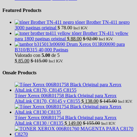
Featured Products
tóner Brother TN-411 negro
3000 paginas original
$
78.00
Incl IGV.
tóner Brother TN-411 yellow
para 1800 paginas original
$
88.00
$
92.00
Incl IGV.
Drum Xerox 013R00690 para
B310/B315 40,000 Paginas
Valorado con
5.00
de 5
$
85.00
$
115.00
Incl IGV.
Onsale Products
Tóner Xerox 006R01758 Black Original para Xerox
AltaLink C8170, C8145 y C8155
$
138.00
$
145.00
Incl IGV.
Tóner Xerox 006R01754 Black Original para Xerox
AltaLink C8130 / C8135
$
149.00
$
155.00
Incl IGV.