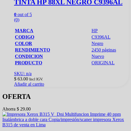
TINTA HP 88XL NEGRO C9396AL
0
out of 5
(0)
MARCA
HP
CODIGO
C9396AL
COLOR
Negro
RENDIMIENTO
2450 páginas
CONDICION
Nuevo
PRODUCTO
ORIGINAL
SKU: n/a
$
63.00
Incl IGV.
Añadir al carrito
OFERTA
Ahorra
$
29.00