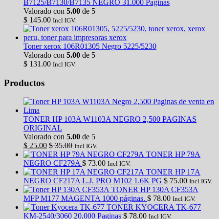
B7125/B7130/B7135 NEGRO 31.000 Paginas
Valorado con
5.00
de 5
$
145.00
Incl IGV.
Toner xerox 106R01305 Negro 5225/5230
Valorado con
5.00
de 5
$
131.00
Incl IGV.
Productos
TONER HP 103A W1103A NEGRO 2,500 PAGINAS
ORIGINAL
Valorado con
5.00
de 5
$
25.00
$
35.00
Incl IGV.
TONER HP 79A
NEGRO CF279A
$
73.00
Incl IGV.
TONER HP 17A
NEGRO CF217A L.J. PRO M102 1.6K PG
$
75.00
Incl IGV.
TONER HP 130A CF353A
MFP M177 MAGENTA 1000 páginas.
$
78.00
Incl IGV.
TONER KYOCERA TK-677
KM-2540/3060 20,000 Paginas
$
78.00
Incl IGV.