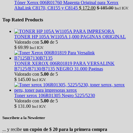
Tóner Xerox 006R01760 Magenta Original para Xerox
AltaLink C8170, C8155 y C8145
$
172.00
$
185.00
Incl IGV.
Top Rated Products
TONER HP 105A W1105A 1,000 PAGINAS ORIGINAL
Valorado con
5.00
de 5
$
69.99
Incl IGV.
TONER XEROX 006R01819 PARA VERSALINK
B7125/B7130/B7135 NEGRO 31.000 Paginas
Valorado con
5.00
de 5
$
145.00
Incl IGV.
Toner xerox 106R01305 Negro 5225/5230
Valorado con
5.00
de 5
$
131.00
Incl IGV.
Suscríbete a la Newsletter
... y recibe
un cupón de $ 20 para la primera compra