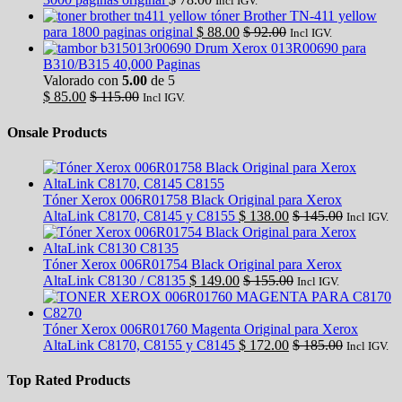
Incl IGV.
tóner Brother TN-411 yellow
para 1800 paginas original
$
88.00
$
92.00
Incl IGV.
Drum Xerox 013R00690 para
B310/B315 40,000 Paginas
Valorado con
5.00
de 5
$
85.00
$
115.00
Incl IGV.
Onsale Products
Tóner Xerox 006R01758 Black Original para Xerox
AltaLink C8170, C8145 y C8155
$
138.00
$
145.00
Incl IGV.
Tóner Xerox 006R01754 Black Original para Xerox
AltaLink C8130 / C8135
$
149.00
$
155.00
Incl IGV.
Tóner Xerox 006R01760 Magenta Original para Xerox
AltaLink C8170, C8155 y C8145
$
172.00
$
185.00
Incl IGV.
Top Rated Products