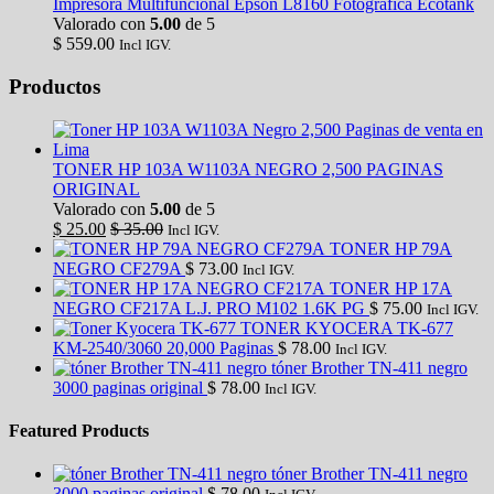
Impresora Multifuncional Epson L8160 Fotografica Ecotank
Valorado con
5.00
de 5
$
559.00
Incl IGV.
Productos
TONER HP 103A W1103A NEGRO 2,500 PAGINAS
ORIGINAL
Valorado con
5.00
de 5
$
25.00
$
35.00
Incl IGV.
TONER HP 79A
NEGRO CF279A
$
73.00
Incl IGV.
TONER HP 17A
NEGRO CF217A L.J. PRO M102 1.6K PG
$
75.00
Incl IGV.
TONER KYOCERA TK-677
KM-2540/3060 20,000 Paginas
$
78.00
Incl IGV.
tóner Brother TN-411 negro
3000 paginas original
$
78.00
Incl IGV.
Featured Products
tóner Brother TN-411 negro
3000 paginas original
$
78.00