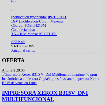
(0)
[notification type=”info”]
PRECIO +
IGV
[/notification]Color : Magenta
Código: TOBTN210M
Cód. de fábrica:
TN-210M Marca: BROTHER
SKU: n/a
$
69.00
Incl IGV.
Añadir al carrito
OFERTA
Ahorra
$
29.00
IMPRESORA XEROX B315V_DNI
MULTIFUNCIONAL