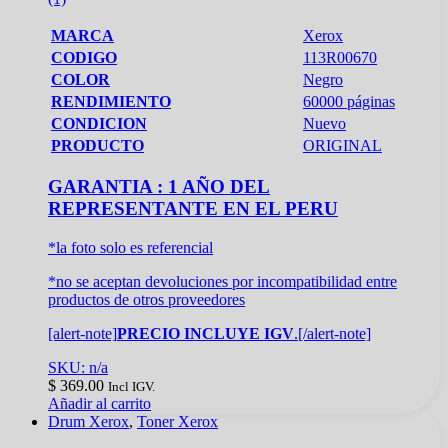
MARCA
Xerox
CODIGO
113R00670
COLOR
Negro
RENDIMIENTO
60000 páginas
CONDICION
Nuevo
PRODUCTO
ORIGINAL
GARANTIA : 1 AÑO DEL
REPRESENTANTE EN EL PERU
*la foto solo es referencial
*no se aceptan devoluciones por incompatibilidad entre
productos de otros proveedores
[alert-note]
PRECIO INCLUYE IGV
.[/alert-note]
SKU: n/a
$
369.00
Incl IGV.
Añadir al carrito
Drum Xerox
,
Toner Xerox