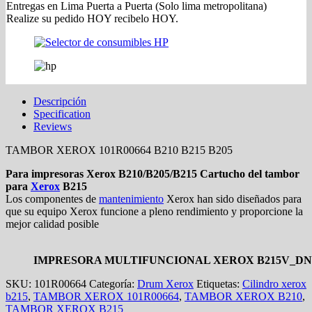
Entregas en Lima Puerta a Puerta (Solo lima metropolitana)
Realize su pedido HOY recibelo HOY.
Descripción
Specification
Reviews
TAMBOR XEROX 101R00664 B210 B215 B205
Para impresoras Xerox B210/B205/B215 Cartucho del tambor
para
Xerox
B215
Los componentes de
mantenimiento
Xerox han sido diseñados para
que su equipo Xerox funcione a pleno rendimiento y proporcione la
mejor calidad posible
IMPRESORA MULTIFUNCIONAL XEROX B215V_DN
SKU:
101R00664
Categoría:
Drum Xerox
Etiquetas:
Cilindro xerox
b215
,
TAMBOR XEROX 101R00664
,
TAMBOR XEROX B210
,
TAMBOR XEROX B215