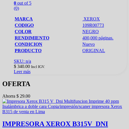
0
out of 5
(0)
MARCA
XEROX
CODIGO
109R00773
COLOR
NEGRO
RENDIMIENTO
400,000 páginas.
CONDICION
Nuevo
PRODUCTO
ORIGINAL
SKU: n/a
$
340.00
Incl IGV.
Leer más
OFERTA
Ahorra
$
29.00
IMPRESORA XEROX B315V_DNI