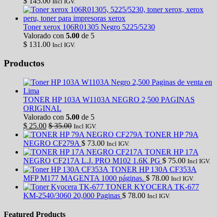
$
145.00
Incl IGV.
Toner xerox 106R01305 Negro 5225/5230
Valorado con
5.00
de 5
$
131.00
Incl IGV.
Productos
TONER HP 103A W1103A NEGRO 2,500 PAGINAS
ORIGINAL
Valorado con
5.00
de 5
$
25.00
$
35.00
Incl IGV.
TONER HP 79A
NEGRO CF279A
$
73.00
Incl IGV.
TONER HP 17A
NEGRO CF217A L.J. PRO M102 1.6K PG
$
75.00
Incl IGV.
TONER HP 130A CF353A
MFP M177 MAGENTA 1000 páginas.
$
78.00
Incl IGV.
TONER KYOCERA TK-677
KM-2540/3060 20,000 Paginas
$
78.00
Incl IGV.
Featured Products