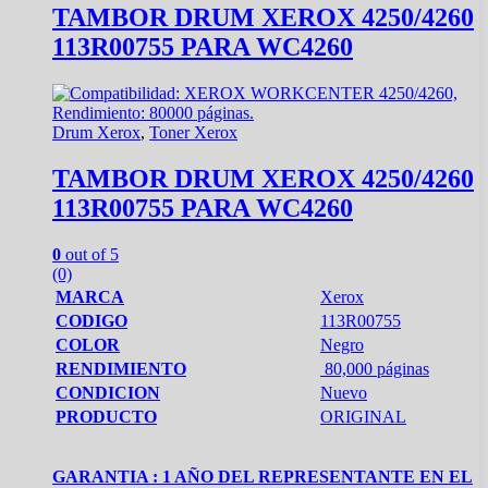
TAMBOR DRUM XEROX 4250/4260
113R00755 PARA WC4260
Drum Xerox
,
Toner Xerox
TAMBOR DRUM XEROX 4250/4260
113R00755 PARA WC4260
0
out of 5
(0)
MARCA
Xerox
CODIGO
113R00755
COLOR
Negro
RENDIMIENTO
80,000 páginas
CONDICION
Nuevo
PRODUCTO
ORIGINAL
GARANTIA : 1 AÑO DEL REPRESENTANTE EN EL