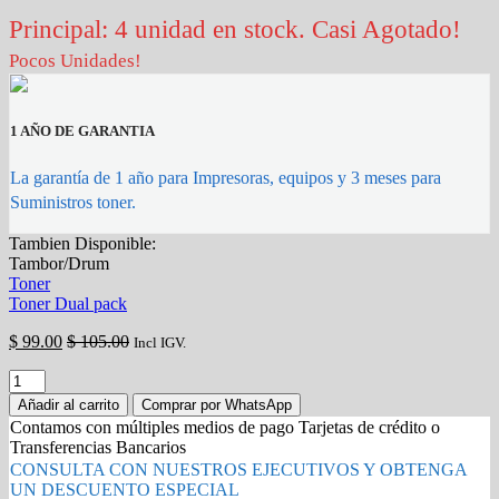
Principal: 4 unidad en stock. Casi Agotado!
Pocos Unidades!
1 AÑO DE GARANTIA
La garantía de 1 año para Impresoras, equipos y 3 meses para
Suministros toner.
Tambien Disponible:
Tambor/Drum
Toner
Toner Dual pack
$
99.00
$
105.00
Incl IGV.
TAMBOR
XEROX
Añadir al carrito
Comprar por WhatsApp
101R00664
Contamos con múltiples medios de pago Tarjetas de crédito o
Para
Transferencias Bancarios
B210
CONSULTA CON NUESTROS EJECUTIVOS Y OBTENGA
B215
UN DESCUENTO ESPECIAL
B205