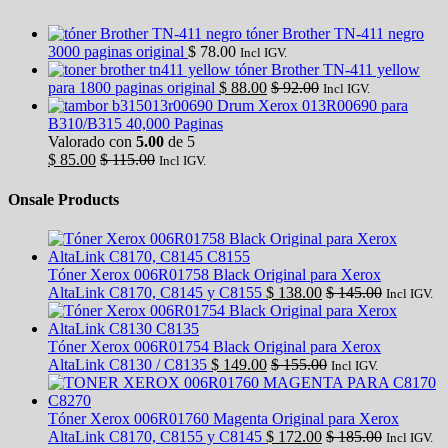
tóner Brother TN-411 negro
3000 paginas original
$
78.00
Incl IGV.
tóner Brother TN-411 yellow
para 1800 paginas original
$
88.00
$
92.00
Incl IGV.
Drum Xerox 013R00690 para
B310/B315 40,000 Paginas
Valorado con
5.00
de 5
$
85.00
$
115.00
Incl IGV.
Onsale Products
Tóner Xerox 006R01758 Black Original para Xerox
AltaLink C8170, C8145 y C8155
$
138.00
$
145.00
Incl IGV.
Tóner Xerox 006R01754 Black Original para Xerox
AltaLink C8130 / C8135
$
149.00
$
155.00
Incl IGV.
Tóner Xerox 006R01760 Magenta Original para Xerox
AltaLink C8170, C8155 y C8145
$
172.00
$
185.00
Incl IGV.