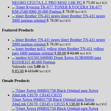
NEGRO CF217A L.J. PRO M102 1.6K PG
$
75.00
Incl IGV.
TONER KYOCERA TK-677
KM-2540/3060 20,000 Paginas
$
78.00
Incl IGV.
tóner Brother TN-411 negro
3000 paginas original
$
78.00
Incl IGV.
Featured Products
tóner Brother TN-411 negro
3000 paginas original
$
78.00
Incl IGV.
tóner Brother TN-411 yellow
para 1800 paginas original
$
88.00
$
92.00
Incl IGV.
Drum Xerox 013R00690 para
B310/B315 40,000 Paginas
Valorado con
5.00
de 5
$
85.00
$
115.00
Incl IGV.
Onsale Products
Tóner Xerox 006R01758 Black Original para Xerox
AltaLink C8170, C8145 y C8155
$
138.00
$
145.00
Incl IGV.