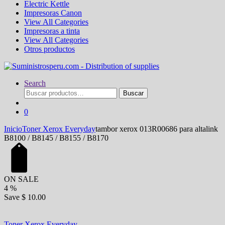
Electric Kettle
Impresoras Canon
View All Categories
Impresoras a tinta
View All Categories
Otros productos
Search
Buscar
Buscar
por:
0
Inicio
Toner Xerox Everyday
tambor xerox 013R00686 para altalink
B8100 / B8145 / B8155 / B8170
ON SALE
4
%
Save
$ 10.00
Toner Xerox Everyday