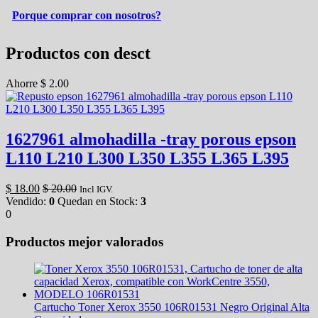
Porque comprar con nosotros?
Productos con desct
Ahorre
$
2.00
1627961 almohadilla -tray porous epson
L110 L210 L300 L350 L355 L365 L395
$
18.00
$
20.00
Incl IGV.
Vendido:
0
Quedan en Stock:
3
0
Productos mejor valorados
Cartucho Toner Xerox 3550 106R01531 Negro Original Alta