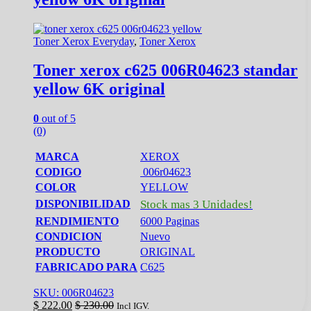
Toner Xerox Everyday
,
Toner Xerox
Toner xerox c625 006R04623 standar
yellow 6K original
0
out of 5
(0)
MARCA
XEROX
CODIGO
006r04623
COLOR
YELLOW
DISPONIBILIDAD
Stock mas 3 Unidades!
RENDIMIENTO
6000 Paginas
CONDICION
Nuevo
PRODUCTO
ORIGINAL
FABRICADO PARA
C625
SKU: 006R04623
$
222.00
$
230.00
Incl IGV.