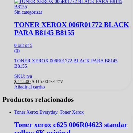
Sin categorizar
TONER XEROX 006R01772 BLACK
PARA B8145 B8155
0
out of 5
(0)
TONER XEROX 006R01772 BLACK PARA B8145
B8155
SKU: n/a
$
112.00
$
115.00
Incl IGV.
Añadir al carrito
Productos relacionados
Toner Xerox Everyday
,
Toner Xerox
Toner xerox c625 006R04623 standar
yellow 6K original