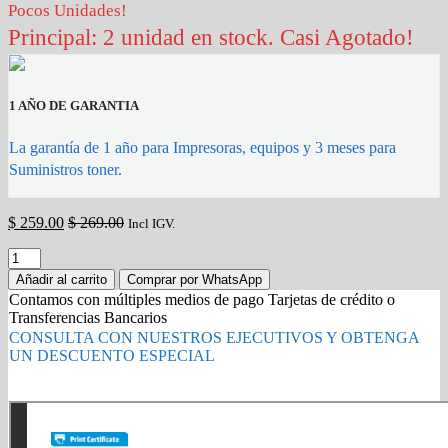
Pocos Unidades!
Principal: 2 unidad en stock. Casi Agotado!
1 AÑO DE GARANTIA
La garantía de 1 año para Impresoras, equipos y 3 meses para
Suministros toner.
$
259.00
$
269.00
Incl IGV.
tambor
xerox
Añadir al carrito
Comprar por WhatsApp
013R00686
Contamos con múltiples medios de pago Tarjetas de crédito o
para
Transferencias Bancarios
altalink
CONSULTA CON NUESTROS EJECUTIVOS Y OBTENGA
B8100
UN DESCUENTO ESPECIAL
/
B8145
Gold Partner HP l Buy with confidence
/
B8155
/