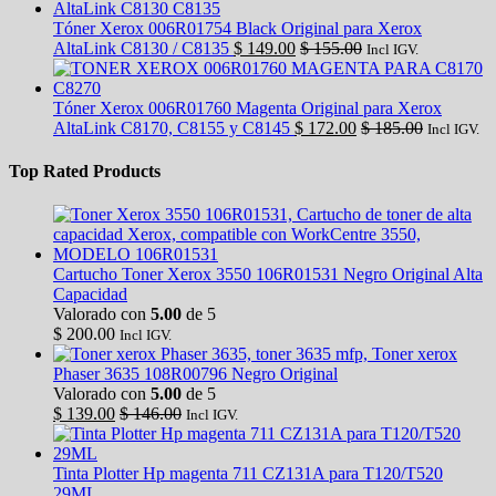
Tóner Xerox 006R01754 Black Original para Xerox
AltaLink C8130 / C8135
$
149.00
$
155.00
Incl IGV.
Tóner Xerox 006R01760 Magenta Original para Xerox
AltaLink C8170, C8155 y C8145
$
172.00
$
185.00
Incl IGV.
Top Rated Products
Cartucho Toner Xerox 3550 106R01531 Negro Original Alta
Capacidad
Valorado con
5.00
de 5
$
200.00
Incl IGV.
Toner xerox
Phaser 3635 108R00796 Negro Original
Valorado con
5.00
de 5
$
139.00
$
146.00
Incl IGV.
Tinta Plotter Hp magenta 711 CZ131A para T120/T520
29ML