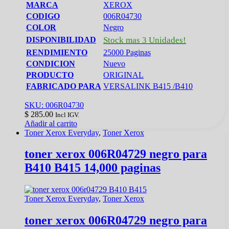
MARCA
XEROX
CODIGO
006R04730
COLOR
Negro
DISPONIBILIDAD
Stock mas 3 Unidades!
RENDIMIENTO
25000 Paginas
CONDICION
Nuevo
PRODUCTO
ORIGINAL
FABRICADO PARA
VERSALINK B415 /B410
SKU: 006R04730
$
285.00
Incl IGV.
Añadir al carrito
Toner Xerox Everyday
,
Toner Xerox
toner xerox 006R04729 negro para
B410 B415 14,000 paginas
Toner Xerox Everyday
,
Toner Xerox
toner xerox 006R04729 negro para