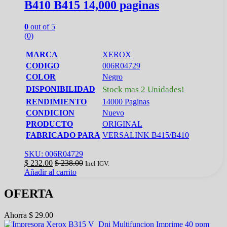
B410 B415 14,000 paginas
0
out of 5
(0)
MARCA
XEROX
CODIGO
006R04729
COLOR
Negro
DISPONIBILIDAD
Stock mas 2 Unidades!
RENDIMIENTO
14000 Paginas
CONDICION
Nuevo
PRODUCTO
ORIGINAL
FABRICADO PARA
VERSALINK B415/B410
SKU: 006R04729
$
232.00
$
238.00
Incl IGV.
Añadir al carrito
OFERTA
Ahorra
$
29.00