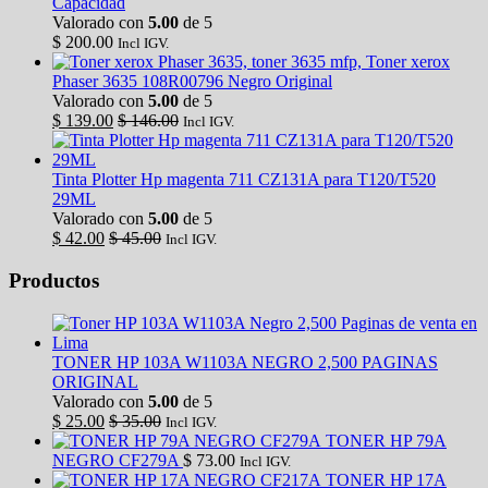
Capacidad
Valorado con
5.00
de 5
$
200.00
Incl IGV.
Toner xerox
Phaser 3635 108R00796 Negro Original
Valorado con
5.00
de 5
$
139.00
$
146.00
Incl IGV.
Tinta Plotter Hp magenta 711 CZ131A para T120/T520
29ML
Valorado con
5.00
de 5
$
42.00
$
45.00
Incl IGV.
Productos
TONER HP 103A W1103A NEGRO 2,500 PAGINAS
ORIGINAL
Valorado con
5.00
de 5
$
25.00
$
35.00
Incl IGV.
TONER HP 79A
NEGRO CF279A
$
73.00
Incl IGV.
TONER HP 17A