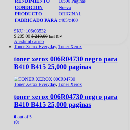
RENDIMIENTO
10500 Paginas
CONDICION
Nuevo
PRODUCTO
ORIGINAL
FABRICADO PARA
c405/c400
SKU: 106r03532
$
205.00
$
210.00
Incl IGV.
Añadir al carrito
Toner Xerox Everyday
,
Toner Xerox
toner xerox 006R04730 negro para
B410 B415 25,000 paginas
Toner Xerox Everyday
,
Toner Xerox
toner xerox 006R04730 negro para
B410 B415 25,000 paginas
0
out of 5
(0)