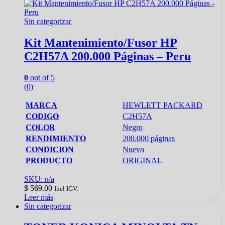
Sin categorizar
Kit Mantenimiento/Fusor HP
C2H57A 200.000 Páginas – Peru
0
out of 5
(0)
MARCA
HEWLETT PACKARD
CODIGO
C2H57A
COLOR
Negro
RENDIMIENTO
200.000 páginas
CONDICION
Nuevo
PRODUCTO
ORIGINAL
SKU: n/a
$
569.00
Incl IGV.
Leer más
Sin categorizar