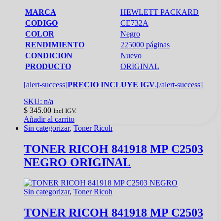
MARCA
HEWLETT PACKARD
CODIGO
CE732A
COLOR
Negro
RENDIMIENTO
225000 páginas
CONDICION
Nuevo
PRODUCTO
ORIGINAL
[alert-success]
PRECIO INCLUYE IGV
.[/alert-success]
SKU: n/a
$
345.00
Incl IGV.
Añadir al carrito
Sin categorizar
,
Toner Ricoh
TONER RICOH 841918 MP C2503
NEGRO ORIGINAL
Sin categorizar
,
Toner Ricoh
TONER RICOH 841918 MP C2503