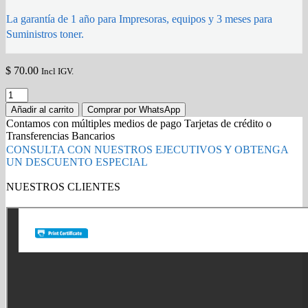
La garantía de 1 año para Impresoras, equipos y 3 meses para
Suministros toner.
$
70.00
Incl IGV.
MEMORIA
RAM
Añadir al carrito
Comprar por WhatsApp
KINGSTON
Contamos con múltiples medios de pago Tarjetas de crédito o
DDR4
Transferencias Bancarios
HX
CONSULTA CON NUESTROS EJECUTIVOS Y OBTENGA
FURY
UN DESCUENTO ESPECIAL
4GB
BUS
NUESTROS CLIENTES
2133
Gold Partner HP l Buy with confidence
MHZ,
HX421C14FB/4
NEGRO
quantity