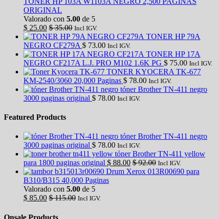
TONER HP 103A W1103A NEGRO 2,500 PAGINAS
ORIGINAL
Valorado con
5.00
de 5
$
25.00
$
35.00
Incl IGV.
TONER HP 79A
NEGRO CF279A
$
73.00
Incl IGV.
TONER HP 17A
NEGRO CF217A L.J. PRO M102 1.6K PG
$
75.00
Incl IGV.
TONER KYOCERA TK-677
KM-2540/3060 20,000 Paginas
$
78.00
Incl IGV.
tóner Brother TN-411 negro
3000 paginas original
$
78.00
Incl IGV.
Featured Products
tóner Brother TN-411 negro
3000 paginas original
$
78.00
Incl IGV.
tóner Brother TN-411 yellow
para 1800 paginas original
$
88.00
$
92.00
Incl IGV.
Drum Xerox 013R00690 para
B310/B315 40,000 Paginas
Valorado con
5.00
de 5
$
85.00
$
115.00
Incl IGV.
Onsale Products