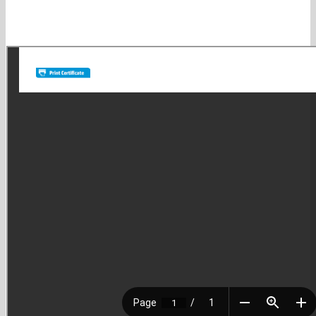
tienes dudas las resuelvas rápidamente por e-mail, celular o
whatssap y que antes de comprar estés totalmente seguro. 4-
Satisfacción: es nuestra búsqueda diaria. No quedamos felices si no
lo logramos!