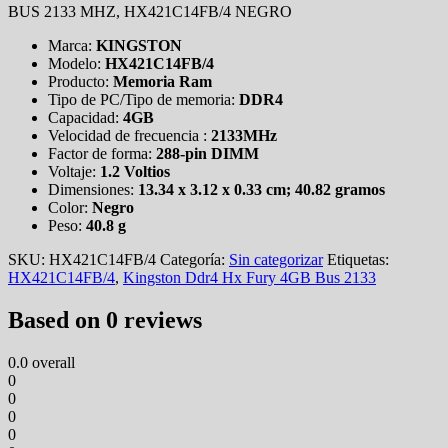
BUS 2133 MHZ, HX421C14FB/4 NEGRO
Marca:
KINGSTON
Modelo:
HX421C14FB/4
Producto:
Memoria Ram
Tipo de PC/Tipo de memoria:
DDR4
Capacidad:
4GB
Velocidad de frecuencia :
2133MHz
Factor de forma:
288-pin DIMM
Voltaje:
1.2 Voltios
Dimensiones:
13.34 x 3.12 x 0.33 cm; 40.82 gramos
Color:
Negro
Peso:
40.8 g
SKU:
HX421C14FB/4
Categoría:
Sin categorizar
Etiquetas:
HX421C14FB/4
,
Kingston Ddr4 Hx Fury 4GB Bus 2133
Based on 0 reviews
0.0
overall
0
0
0
0