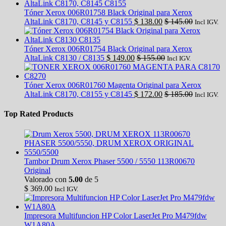
Tóner Xerox 006R01758 Black Original para Xerox
AltaLink C8170, C8145 y C8155
$
138.00
$
145.00
Incl IGV.
Tóner Xerox 006R01754 Black Original para Xerox
AltaLink C8130 / C8135
$
149.00
$
155.00
Incl IGV.
Tóner Xerox 006R01760 Magenta Original para Xerox
AltaLink C8170, C8155 y C8145
$
172.00
$
185.00
Incl IGV.
Top Rated Products
Tambor Drum Xerox Phaser 5500 / 5550 113R00670
Original
Valorado con
5.00
de 5
$
369.00
Incl IGV.
Impresora Multifuncion HP Color LaserJet Pro M479fdw
W1A80A