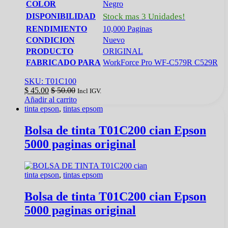
COLOR
Negro
DISPONIBILIDAD
Stock mas 3 Unidades!
RENDIMIENTO
10,000 Paginas
CONDICION
Nuevo
PRODUCTO
ORIGINAL
FABRICADO PARA
WorkForce Pro WF-C579R C529R
SKU: T01C100
$
45.00
$
50.00
Incl IGV.
Añadir al carrito
tinta epson
,
tintas epsom
Bolsa de tinta T01C200 cian Epson
5000 paginas original
tinta epson
,
tintas epsom
Bolsa de tinta T01C200 cian Epson
5000 paginas original