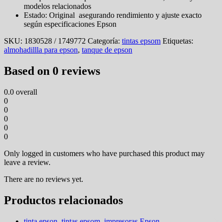
modelos relacionados
Estado: Original asegurando rendimiento y ajuste exacto
según especificaciones Epson
SKU:
1830528 / 1749772
Categoría:
tintas epsom
Etiquetas:
almohadillla para epson
,
tanque de epson
Based on 0 reviews
0.0
overall
0
0
0
0
0
Only logged in customers who have purchased this product may
leave a review.
There are no reviews yet.
Productos relacionados
tinta epson
,
tintas epsom
,
impresoras Epson