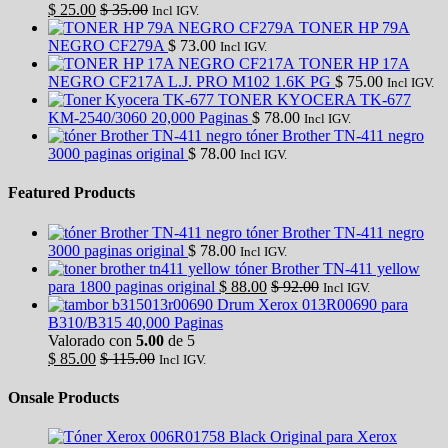
$
25.00
$
35.00
Incl IGV.
TONER HP 79A
NEGRO CF279A
$
73.00
Incl IGV.
TONER HP 17A
NEGRO CF217A L.J. PRO M102 1.6K PG
$
75.00
Incl IGV.
TONER KYOCERA TK-677
KM-2540/3060 20,000 Paginas
$
78.00
Incl IGV.
tóner Brother TN-411 negro
3000 paginas original
$
78.00
Incl IGV.
Featured Products
tóner Brother TN-411 negro
3000 paginas original
$
78.00
Incl IGV.
tóner Brother TN-411 yellow
para 1800 paginas original
$
88.00
$
92.00
Incl IGV.
Drum Xerox 013R00690 para
B310/B315 40,000 Paginas
Valorado con
5.00
de 5
$
85.00
$
115.00
Incl IGV.
Onsale Products