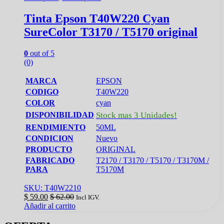
Tinta Epson T40W220 Cyan
SureColor T3170 / T5170 original
0
out of 5
(0)
MARCA
EPSON
CODIGO
T40W220
COLOR
cyan
DISPONIBILIDAD
Stock mas 3 Unidades!
RENDIMIENTO
50ML
CONDICION
Nuevo
PRODUCTO
ORIGINAL
FABRICADO
T2170 / T3170 / T5170 / T3170M /
PARA
T5170M
SKU: T40W2210
$
59.00
$
62.00
Incl IGV.
Añadir al carrito