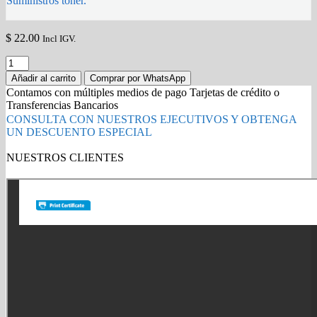
Suministros toner.
$
22.00
Incl IGV.
Mantenimiento
EcoTank
Añadir al carrito
Comprar por WhatsApp
L1210/L1250
Contamos con múltiples medios de pago Tarjetas de crédito o
1830528
Transferencias Bancarios
/
CONSULTA CON NUESTROS EJECUTIVOS Y OBTENGA
1749772
UN DESCUENTO ESPECIAL
Original
quantity
NUESTROS CLIENTES
Gold Partner HP l Buy with confidence