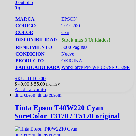
0
out of 5
(0)
MARCA
EPSON
CODIGO
T01C200
COLOR
cian
DISPONIBILIDAD
Stock mas 3 Unidades!
RENDIMIENTO
5000 Paginas
CONDICION
Nuevo
PRODUCTO
ORIGINAL
FABRICADO PARA
WorkForce Pro WF-C579R C529R
SKU: T01C200
$
49.00
$
55.00
Incl IGV.
Añadir al carrito
tinta epson
,
tintas epsom
Tinta Epson T40W220 Cyan
SureColor T3170 / T5170 original
tinta epson
,
tintas epsom