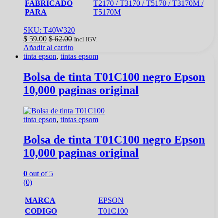
FABRICADO
T2170 / T3170 / T5170 / T3170M /
PARA
T5170M
SKU: T40W320
$
59.00
$
62.00
Incl IGV.
Añadir al carrito
tinta epson
,
tintas epsom
Bolsa de tinta T01C100 negro Epson
10,000 paginas original
tinta epson
,
tintas epsom
Bolsa de tinta T01C100 negro Epson
10,000 paginas original
0
out of 5
(0)
MARCA
EPSON
CODIGO
T01C100