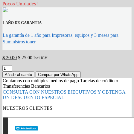
Pocos Unidades!
1 AÑO DE GARANTIA
La garantía de 1 año para Impresoras, equipos y 3 meses para
Suministros toner.
$
20.00
$
25.00
Incl IGV.
Estabilizador
Forza
Añadir al carrito
Comprar por WhatsApp
FVR-
Contamos con múltiples medios de pago Tarjetas de crédito o
1012
Transferencias Bancarios
1000VA
CONSULTA CON NUESTROS EJECUTIVOS Y OBTENGA
/
UN DESCUENTO ESPECIAL
500W
220V
NUESTROS CLIENTES
quantity
Gold Partner HP l Buy with confidence