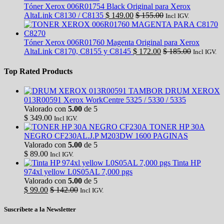
Tóner Xerox 006R01754 Black Original para Xerox
AltaLink C8130 / C8135
$
149.00
$
155.00
Incl IGV.
Tóner Xerox 006R01760 Magenta Original para Xerox
AltaLink C8170, C8155 y C8145
$
172.00
$
185.00
Incl IGV.
Top Rated Products
TAMBOR DRUM XEROX
013R00591 Xerox WorkCentre 5325 / 5330 / 5335
Valorado con
5.00
de 5
$
349.00
Incl IGV.
TONER HP 30A
NEGRO CF230AL.J.P M203DW 1600 PAGINAS
Valorado con
5.00
de 5
$
89.00
Incl IGV.
Tinta HP
974xl yellow L0S05AL 7,000 pgs
Valorado con
5.00
de 5
$
99.00
$
142.00
Incl IGV.
Suscríbete a la Newsletter