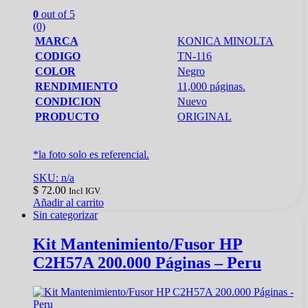
0
out of 5
(0)
MARCA
KONICA MINOLTA
CODIGO
TN-116
COLOR
Negro
RENDIMIENTO
11,000 páginas.
CONDICION
Nuevo
PRODUCTO
ORIGINAL
*la foto solo es referencial.
SKU: n/a
$
72.00
Incl IGV.
Añadir al carrito
Sin categorizar
Kit Mantenimiento/Fusor HP
C2H57A 200.000 Páginas – Peru