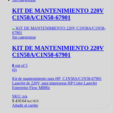
KIT DE MANTENIMIENTO 220V
C1N58A/C1N58-67901
Sin categorizar
KIT DE MANTENIMIENTO 220V
C1N58A/C1N58-67901
0
out of 5
(0)
Kit de mantenimiento para HP C1N58A/C1N58-67901
LaserJet de 220V, para impresoras HP Color LaserJet
Enterprise Flow M880z
SKU: n/a
$
410.64
Incl IGV.
Añadir al carrito