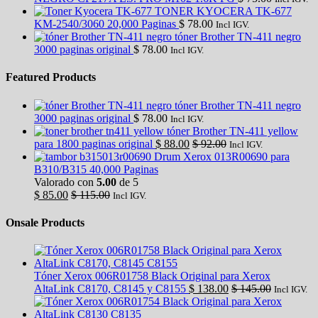
TONER KYOCERA TK-677
KM-2540/3060 20,000 Paginas
$
78.00
Incl IGV.
tóner Brother TN-411 negro
3000 paginas original
$
78.00
Incl IGV.
Featured Products
tóner Brother TN-411 negro
3000 paginas original
$
78.00
Incl IGV.
tóner Brother TN-411 yellow
para 1800 paginas original
$
88.00
$
92.00
Incl IGV.
Drum Xerox 013R00690 para
B310/B315 40,000 Paginas
Valorado con
5.00
de 5
$
85.00
$
115.00
Incl IGV.
Onsale Products
Tóner Xerox 006R01758 Black Original para Xerox
AltaLink C8170, C8145 y C8155
$
138.00
$
145.00
Incl IGV.