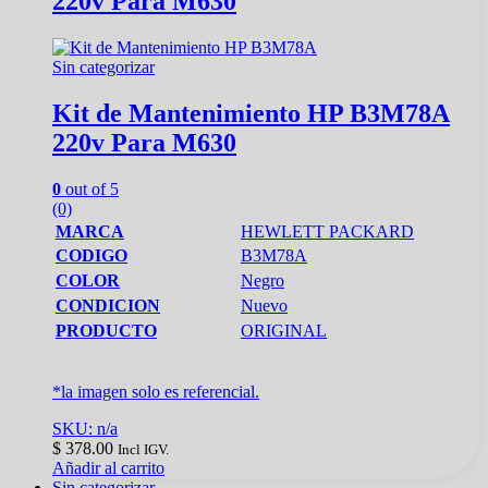
220v Para M630
Sin categorizar
Kit de Mantenimiento HP B3M78A
220v Para M630
0
out of 5
(0)
MARCA
HEWLETT PACKARD
CODIGO
B3M78A
COLOR
Negro
CONDICION
Nuevo
PRODUCTO
ORIGINAL
*la imagen solo es referencial.
SKU: n/a
$
378.00
Incl IGV.
Añadir al carrito
Sin categorizar