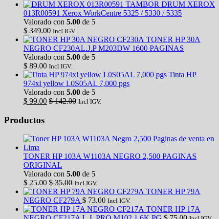
TAMBOR DRUM XEROX
013R00591 Xerox WorkCentre 5325 / 5330 / 5335
Valorado con
5.00
de 5
$
349.00
Incl IGV.
TONER HP 30A
NEGRO CF230AL.J.P M203DW 1600 PAGINAS
Valorado con
5.00
de 5
$
89.00
Incl IGV.
Tinta HP
974xl yellow L0S05AL 7,000 pgs
Valorado con
5.00
de 5
$
99.00
$
142.00
Incl IGV.
Productos
TONER HP 103A W1103A NEGRO 2,500 PAGINAS
ORIGINAL
Valorado con
5.00
de 5
$
25.00
$
35.00
Incl IGV.
TONER HP 79A
NEGRO CF279A
$
73.00
Incl IGV.
TONER HP 17A
NEGRO CF217A L.J. PRO M102 1.6K PG
$
75.00
Incl IGV.