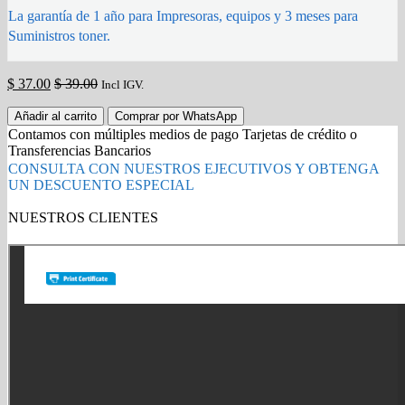
La garantía de 1 año para Impresoras, equipos y 3 meses para
Suministros toner.
$
37.00
$
39.00
Incl IGV.
Caja
Añadir al carrito
Comprar por WhatsApp
de
Contamos con múltiples medios de pago Tarjetas de crédito o
Mantenimiento
Transferencias Bancarios
Epson
CONSULTA CON NUESTROS EJECUTIVOS Y OBTENGA
T671400
UN DESCUENTO ESPECIAL
C869R
original
NUESTROS CLIENTES
quantity
Gold Partner HP l Buy with confidence