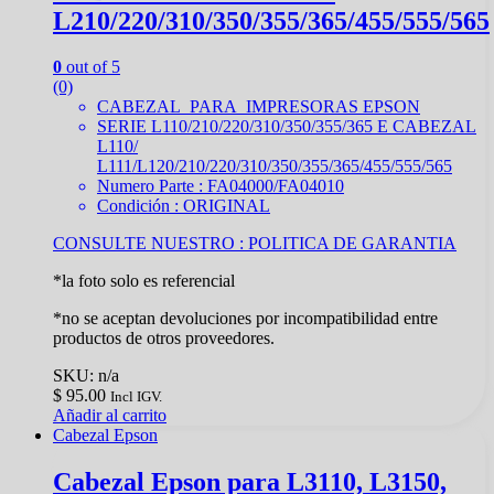
L210/220/310/350/355/365/455/555/565
0
out of 5
(0)
CABEZAL PARA IMPRESORAS EPSON
SERIE L110/210/220/310/350/355/365 E CABEZAL
L110/
L111/L120/210/220/310/350/355/365/455/555/565
Numero Parte : FA04000/FA04010
Condición : ORIGINAL
CONSULTE NUESTRO :
POLITICA DE GARANTIA
*la foto solo es referencial
*no se aceptan devoluciones por incompatibilidad entre
productos de otros proveedores.
SKU: n/a
$
95.00
Incl IGV.
Añadir al carrito
Cabezal Epson
Cabezal Epson para L3110, L3150,