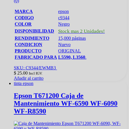
(0)
MARCA
epson
CODIGO
c9344
COLOR
Negro
DISPONIBILIDAD
Stock mas 2 Unidades!
RENDIMIENTO
15,000 páginas
CONDICION
Nuevo
PRODUCTO
ORIGINAL
FABRICADO PARA
L5590, L3560
.
SKU: C9344/EWMB3
$
25.00
Incl IGV.
Añadir al carrito
tinta epson
Epson T671200 Caja de
Mantenimiento WF-6590 WF-6090
WF-R8590