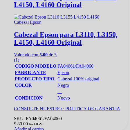
L4150, L4160 Original
Cabezal Epson
Cabezal Epson para L3110, L3150,
L4150, L4160 Original
Valorado con
5.00
de 5
(1)
CODIGO MODELO
FA04061/FA04060
FABRICANTE
Epson
PRODUCTO TIPO
Cabezal 100% original
COLOR
Negro
—
CONDICION
Nuevo
CONSULTE NUESTRO :
POLITICA DE GARANTIA
SKU: FA04061/FA04060
$
89.00
Incl IGV.
Añadir al carrito