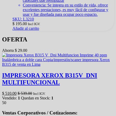
cabezales que reemplazar
Conveniencia: Se integra en su estilo de vida, ofrece
excelentes prestaciones, es muy fácil de configurar y
usar y fue diseñada para ocupar poco espacio.
SKU: L3210
$
195.00
Incl IGV.
Añadir al carrito
OFERTA
Ahorra
$
29.00
IMPRESORA XEROX B315V_DNI
MULTIFUNCIONAL
$
510.00
$
539.00
Incl IGV.
Vendido:
1
Quedan en Stock:
1
50
Ventas Corporativos / Cotizaciones: