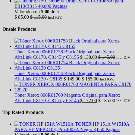
Drum Xerox 013R00690 para
B310/B315 40,000 Paginas
Valorado con
5.00
de 5
$
85.00
$
115.00
Incl IGV.
Onsale Products
Tóner Xerox 006R01758 Black Original para Xerox
AltaLink C8170, C8145 y C8155
$
138.00
$
145.00
Incl IGV.
Tóner Xerox 006R01754 Black Original para Xerox
AltaLink C8130 / C8135
$
149.00
$
155.00
Incl IGV.
Tóner Xerox 006R01760 Magenta Original para Xerox
AltaLink C8170, C8155 y C8145
$
172.00
$
185.00
Incl IGV.
Top Rated Products
TONER HP 151A W1510A
PARA HP MFP 4103, Pro 4003A Negro 3,050 Paginas
Valorado con
5.00
de 5