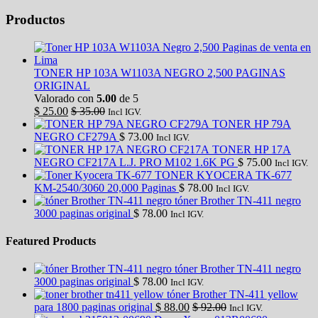
Productos
TONER HP 103A W1103A NEGRO 2,500 PAGINAS
ORIGINAL
Valorado con
5.00
de 5
$
25.00
$
35.00
Incl IGV.
TONER HP 79A
NEGRO CF279A
$
73.00
Incl IGV.
TONER HP 17A
NEGRO CF217A L.J. PRO M102 1.6K PG
$
75.00
Incl IGV.
TONER KYOCERA TK-677
KM-2540/3060 20,000 Paginas
$
78.00
Incl IGV.
tóner Brother TN-411 negro
3000 paginas original
$
78.00
Incl IGV.
Featured Products
tóner Brother TN-411 negro
3000 paginas original
$
78.00
Incl IGV.
tóner Brother TN-411 yellow
para 1800 paginas original
$
88.00
$
92.00
Incl IGV.