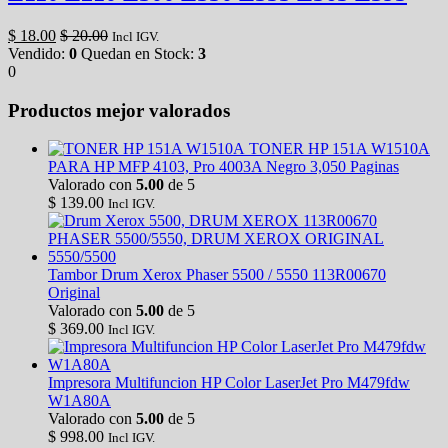
$
18.00
$
20.00
Incl IGV.
Vendido:
0
Quedan en Stock:
3
0
Productos mejor valorados
TONER HP 151A W1510A
PARA HP MFP 4103, Pro 4003A Negro 3,050 Paginas
Valorado con
5.00
de 5
$
139.00
Incl IGV.
Tambor Drum Xerox Phaser 5500 / 5550 113R00670
Original
Valorado con
5.00
de 5
$
369.00
Incl IGV.
Impresora Multifuncion HP Color LaserJet Pro M479fdw
W1A80A
Valorado con
5.00
de 5
$
998.00
Incl IGV.