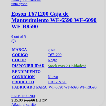
tinta epson
Epson T671200 Caja de
Mantenimiento WF-6590 WF-6090
WF-R8590
0
out of 5
(0)
MARCA
epson
CODIGO
T671200
COLOR
Negro
DISPONIBILIDAD
Stock mas 2 Unidades!
RENDIMIENTO
CONDICION
Nuevo
PRODUCTO
ORIGINAL
FABRICADO PARA
WF-6590 WF-6090 WF-R8590
SKU: T671200
$
35.00
$
38.00
Incl IGV.
Añadir al carrito