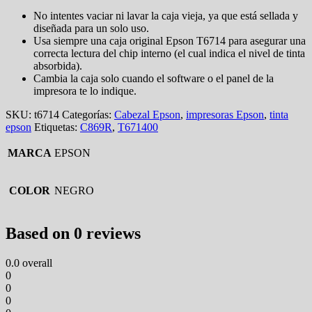
No intentes vaciar ni lavar la caja vieja, ya que está sellada y
diseñada para un solo uso.
Usa siempre una caja original Epson T6714 para asegurar una
correcta lectura del chip interno (el cual indica el nivel de tinta
absorbida).
Cambia la caja solo cuando el software o el panel de la
impresora te lo indique.
SKU:
t6714
Categorías:
Cabezal Epson
,
impresoras Epson
,
tinta
epson
Etiquetas:
C869R
,
T671400
MARCA
EPSON
COLOR
NEGRO
Based on 0 reviews
0.0
overall
0
0
0