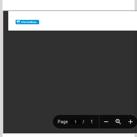
Satisfacción: es nuestra búsqueda diaria. No quedamos felices si no
lo logramos!