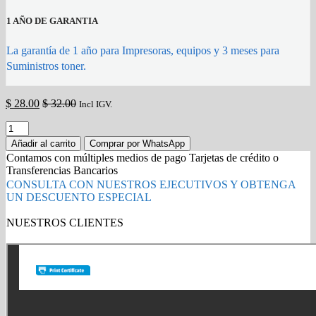
1 AÑO DE GARANTIA
La garantía de 1 año para Impresoras, equipos y 3 meses para
Suministros toner.
$
28.00
$
32.00
Incl IGV.
Caja
de
Añadir al carrito
Comprar por WhatsApp
Mantenimiento
Contamos con múltiples medios de pago Tarjetas de crédito o
Canon
Transferencias Bancarios
MC-
CONSULTA CON NUESTROS EJECUTIVOS Y OBTENGA
G02
UN DESCUENTO ESPECIAL
original
quantity
NUESTROS CLIENTES
Gold Partner HP l Buy with confidence