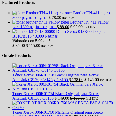
Featured Products
tóner Brother TN-411 negro
3000 paginas original
$
78.00
Incl IGV.
tóner Brother TN-411 yellow
para 1800 paginas original
$
88.00
$
92.00
Incl IGV.
Drum Xerox 013R00690 para
B310/B315 40,000 Paginas
Valorado con
5.00
de 5
$
85.00
$
115.00
Incl IGV.
Onsale Products
Tóner Xerox 006R01758 Black Original para Xerox
AltaLink C8170, C8145 y C8155
$
138.00
$
145.00
Incl IGV.
Tóner Xerox 006R01754 Black Original para Xerox
AltaLink C8130 / C8135
$
149.00
$
155.00
Incl IGV.
Tóner Xerox 006R01760 Magenta Original para Xerox