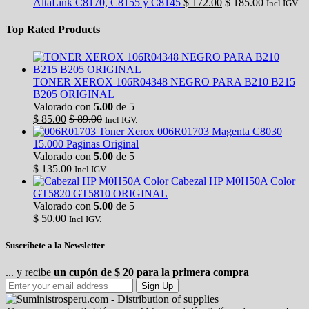
AltaLink C8170, C8155 y C8145
$
172.00
$
185.00
Incl IGV.
Top Rated Products
TONER XEROX 106R04348 NEGRO PARA B210 B215
B205 ORIGINAL
Valorado con
5.00
de 5
$
85.00
$
89.00
Incl IGV.
Toner Xerox 006R01703 Magenta C8030
15.000 Paginas Original
Valorado con
5.00
de 5
$
135.00
Incl IGV.
Cabezal HP M0H50A Color
GT5820 GT5810 ORIGINAL
Valorado con
5.00
de 5
$
50.00
Incl IGV.
Suscríbete a la Newsletter
... y recibe
un cupón de $ 20 para la primera compra
Sign Up