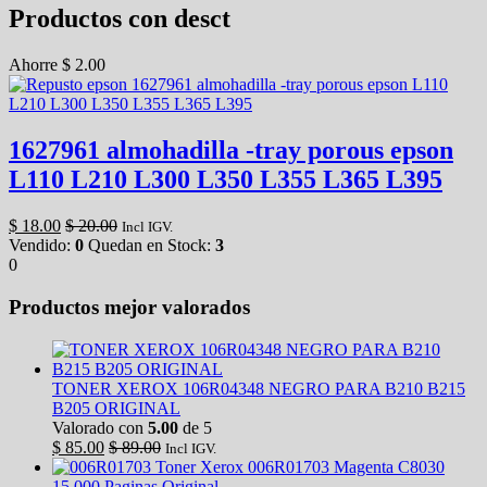
Productos con desct
Ahorre
$
2.00
1627961 almohadilla -tray porous epson
L110 L210 L300 L350 L355 L365 L395
$
18.00
$
20.00
Incl IGV.
Vendido:
0
Quedan en Stock:
3
0
Productos mejor valorados
TONER XEROX 106R04348 NEGRO PARA B210 B215
B205 ORIGINAL
Valorado con
5.00
de 5
$
85.00
$
89.00
Incl IGV.
Toner Xerox 006R01703 Magenta C8030
15.000 Paginas Original