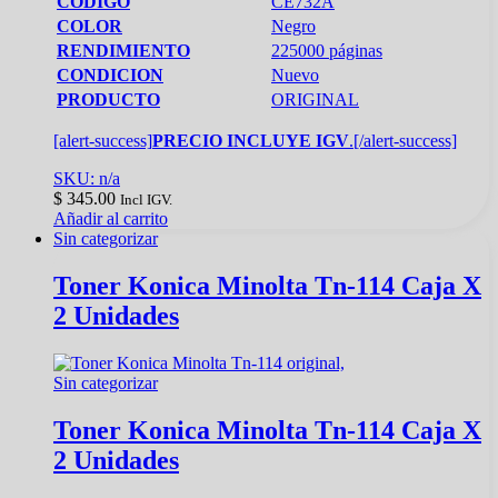
CODIGO
CE732A
COLOR
Negro
RENDIMIENTO
225000 páginas
CONDICION
Nuevo
PRODUCTO
ORIGINAL
[alert-success]
PRECIO INCLUYE IGV
.[/alert-success]
SKU: n/a
$
345.00
Incl IGV.
Añadir al carrito
Sin categorizar
Toner Konica Minolta Tn-114 Caja X
2 Unidades
Sin categorizar
Toner Konica Minolta Tn-114 Caja X
2 Unidades