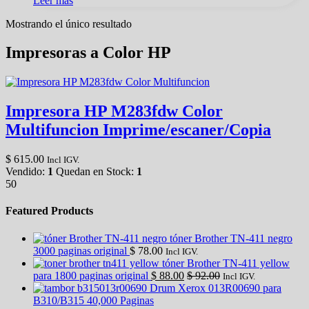
Leer más
Mostrando el único resultado
Impresoras a Color HP
Impresora HP M283fdw Color
Multifuncion Imprime/escaner/Copia
$
615.00
Incl IGV.
Vendido:
1
Quedan en Stock:
1
50
Featured Products
tóner Brother TN-411 negro
3000 paginas original
$
78.00
Incl IGV.
tóner Brother TN-411 yellow
para 1800 paginas original
$
88.00
$
92.00
Incl IGV.
Drum Xerox 013R00690 para
B310/B315 40,000 Paginas