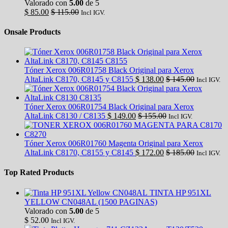
Valorado con
5.00
de 5
$
85.00
$
115.00
Incl IGV.
Onsale Products
Tóner Xerox 006R01758 Black Original para Xerox
AltaLink C8170, C8145 y C8155
$
138.00
$
145.00
Incl IGV.
Tóner Xerox 006R01754 Black Original para Xerox
AltaLink C8130 / C8135
$
149.00
$
155.00
Incl IGV.
Tóner Xerox 006R01760 Magenta Original para Xerox
AltaLink C8170, C8155 y C8145
$
172.00
$
185.00
Incl IGV.
Top Rated Products
TINTA HP 951XL
YELLOW CN048AL (1500 PAGINAS)
Valorado con
5.00
de 5
$
52.00
Incl IGV.