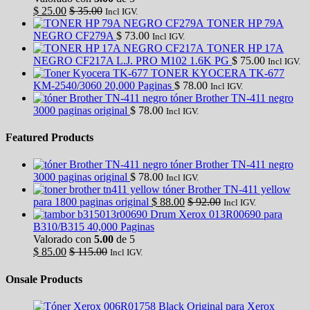
$
25.00
$
35.00
Incl IGV.
TONER HP 79A
NEGRO CF279A
$
73.00
Incl IGV.
TONER HP 17A
NEGRO CF217A L.J. PRO M102 1.6K PG
$
75.00
Incl IGV.
TONER KYOCERA TK-677
KM-2540/3060 20,000 Paginas
$
78.00
Incl IGV.
tóner Brother TN-411 negro
3000 paginas original
$
78.00
Incl IGV.
Featured Products
tóner Brother TN-411 negro
3000 paginas original
$
78.00
Incl IGV.
tóner Brother TN-411 yellow
para 1800 paginas original
$
88.00
$
92.00
Incl IGV.
Drum Xerox 013R00690 para
B310/B315 40,000 Paginas
Valorado con
5.00
de 5
$
85.00
$
115.00
Incl IGV.
Onsale Products