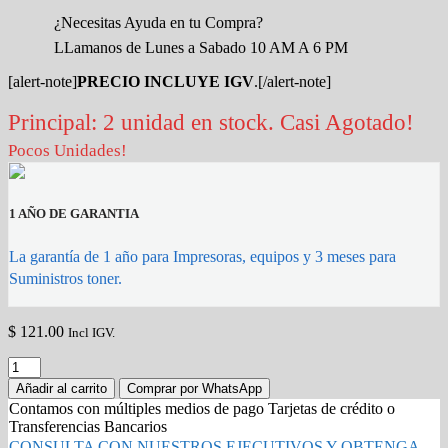
¿Necesitas Ayuda en tu Compra?
LLamanos de Lunes a Sabado 10 AM A 6 PM
[alert-note]
PRECIO INCLUYE IGV
.[/alert-note]
Principal: 2 unidad en stock. Casi Agotado!
Pocos Unidades!
1 AÑO DE GARANTIA
La garantía de 1 año para Impresoras, equipos y 3 meses para
Suministros toner.
$
121.00
Incl IGV.
Toner
xerox
Añadir al carrito
Comprar por WhatsApp
WC
Contamos con múltiples medios de pago Tarjetas de crédito o
3220/3210
Transferencias Bancarios
Black
CONSULTA CON NUESTROS EJECUTIVOS Y OBTENGA