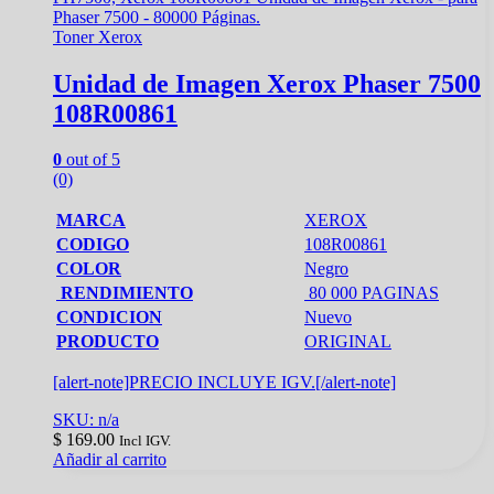
Toner Xerox
Unidad de Imagen Xerox Phaser 7500
108R00861
0
out of 5
(0)
MARCA
XEROX
CODIGO
108R00861
COLOR
Negro
RENDIMIENTO
80 000 PAGINAS
CONDICION
Nuevo
PRODUCTO
ORIGINAL
[alert-note]PRECIO INCLUYE IGV.[/alert-note]
SKU: n/a
$
169.00
Incl IGV.
Añadir al carrito