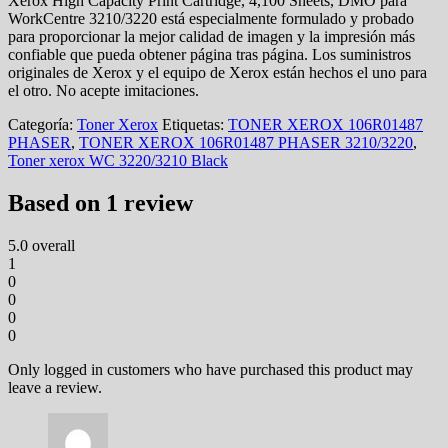
Xerox High Capacity Print Cartridge, 4,100 Sheets, DMO para
WorkCentre 3210/3220 está especialmente formulado y probado
para proporcionar la mejor calidad de imagen y la impresión más
confiable que pueda obtener página tras página. Los suministros
originales de Xerox y el equipo de Xerox están hechos el uno para
el otro. No acepte imitaciones.
Categoría:
Toner Xerox
Etiquetas:
TONER XEROX 106R01487
PHASER
,
TONER XEROX 106R01487 PHASER 3210/3220
,
Toner xerox WC 3220/3210 Black
Based on 1 review
5.0
overall
1
0
0
0
0
Only logged in customers who have purchased this product may
leave a review.