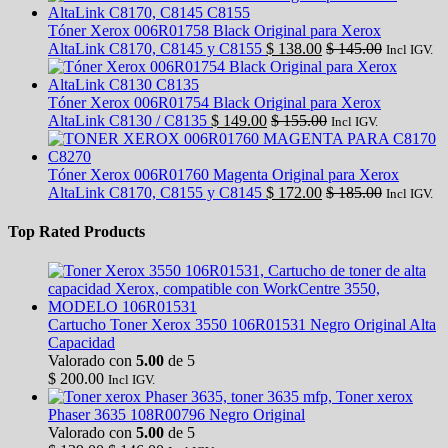
Tóner Xerox 006R01758 Black Original para Xerox
AltaLink C8170, C8145 y C8155
$
138.00
$
145.00
Incl IGV.
Tóner Xerox 006R01754 Black Original para Xerox
AltaLink C8130 / C8135
$
149.00
$
155.00
Incl IGV.
Tóner Xerox 006R01760 Magenta Original para Xerox
AltaLink C8170, C8155 y C8145
$
172.00
$
185.00
Incl IGV.
Top Rated Products
Cartucho Toner Xerox 3550 106R01531 Negro Original Alta
Capacidad
Valorado con
5.00
de 5
$
200.00
Incl IGV.
Toner xerox
Phaser 3635 108R00796 Negro Original
Valorado con
5.00
de 5