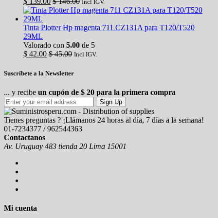
$
139.00
$
146.00
Incl IGV.
Tinta Plotter Hp magenta 711 CZ131A para T120/T520
29ML
Valorado con
5.00
de 5
$
42.00
$
45.00
Incl IGV.
Suscríbete a la Newsletter
... y recibe
un cupón de $ 20 para la primera compra
Sign Up
Tienes preguntas ? ¡Llámanos 24 horas al día, 7 días a la semana!
01-7234377 / 962544363
Contactanos
Av. Uruguay 483 tienda 20 Lima 15001
Mi cuenta