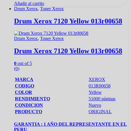
Añadir al carrito
Drum Xerox
,
Toner Xerox
Drum Xerox 7120 Yellow 013r00658
Drum Xerox
,
Toner Xerox
Drum Xerox 7120 Yellow 013r00658
0
out of 5
(0)
MARCA
XEROX
CODIGO
013R00658
COLOR
Yellow
RENDIMIENTO
51000 páginas
CONDICION
Nuevo
PRODUCTO
ORIGINAL
GARANTIA : 1 AÑO DEL REPRESENTANTE EN EL
PERU