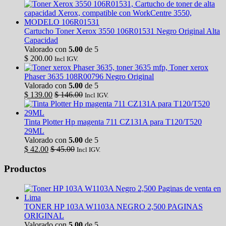
Cartucho Toner Xerox 3550 106R01531 Negro Original Alta
Capacidad
Valorado con
5.00
de 5
$
200.00
Incl IGV.
Toner xerox
Phaser 3635 108R00796 Negro Original
Valorado con
5.00
de 5
$
139.00
$
146.00
Incl IGV.
Tinta Plotter Hp magenta 711 CZ131A para T120/T520
29ML
Valorado con
5.00
de 5
$
42.00
$
45.00
Incl IGV.
Productos
TONER HP 103A W1103A NEGRO 2,500 PAGINAS
ORIGINAL
Valorado con
5.00
de 5