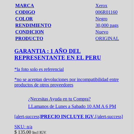
MARCA
Xerox
CODIGO
006R01160
COLOR
Negro
RENDIMIENTO
30,000 pags
CONDICION
Nuevo
PRODUCTO
ORIGINAL
GARANTIA : 1 AÑO DEL
REPRESENTANTE EN EL PERU
*la foto solo es referencial
*no se aceptan devoluciones por incompatibilidad entre
productos de otros proveedores
¿Necesitas Ayuda en tu Compra?
LLamanos de Lunes a Sabado 10 AM A 6 PM
[alert-success]
PRECIO INCLUYE IGV
.[/alert-success]
SKU: n/a
$
135.00
Incl IGV.