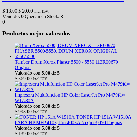
$
18.00
$
20.00
Incl IGV.
Vendido:
0
Quedan en Stock:
3
0
Productos mejor valorados
Tambor Drum Xerox Phaser 5500 / 5550 113R00670
Original
Valorado con
5.00
de 5
$
369.00
Incl IGV.
Impresora Multifuncion HP Color LaserJet Pro M479fdw
W1A80A
Valorado con
5.00
de 5
$
998.00
Incl IGV.
TONER HP 151A W1510A
PARA HP MFP 4103, Pro 4003A Negro 3,050 Paginas
Valorado con
5.00
de 5
$
139.00
Incl IGV.