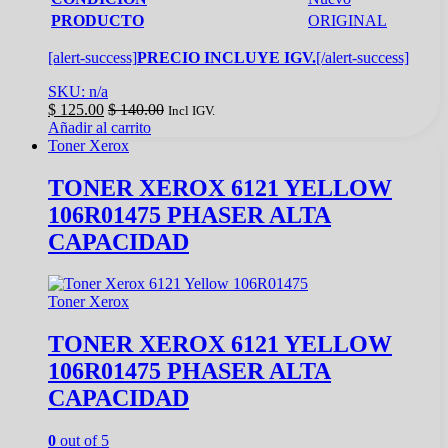
PRODUCTO
ORIGINAL
[alert-success]
PRECIO INCLUYE IGV.
[/alert-success]
SKU: n/a
$
125.00
$
140.00
Incl IGV.
Añadir al carrito
Toner Xerox
TONER XEROX 6121 YELLOW
106R01475 PHASER ALTA
CAPACIDAD
Toner Xerox
TONER XEROX 6121 YELLOW
106R01475 PHASER ALTA
CAPACIDAD
0
out of 5