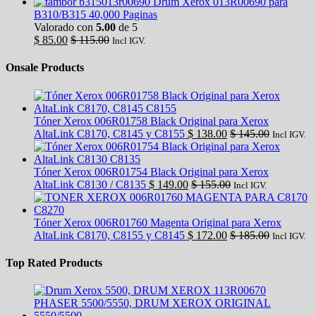
Drum Xerox 013R00690 para
B310/B315 40,000 Paginas
Valorado con
5.00
de 5
$
85.00
$
115.00
Incl IGV.
Onsale Products
Tóner Xerox 006R01758 Black Original para Xerox
AltaLink C8170, C8145 y C8155
$
138.00
$
145.00
Incl IGV.
Tóner Xerox 006R01754 Black Original para Xerox
AltaLink C8130 / C8135
$
149.00
$
155.00
Incl IGV.
Tóner Xerox 006R01760 Magenta Original para Xerox
AltaLink C8170, C8155 y C8145
$
172.00
$
185.00
Incl IGV.
Top Rated Products