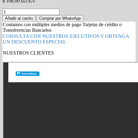
$
108.00
Incl IGV.
Toner
Xerox
Añadir al carrito
Comprar por WhatsApp
Phaser
Contamos con múltiples medios de pago Tarjetas de crédito o
6121
Transferencias Bancarios
Negro
CONSULTA CON NUESTROS EJECUTIVOS Y OBTENGA
106R01476
UN DESCUENTO ESPECIAL
Alta
Capacidad
NUESTROS CLIENTES
quantity
Gold Partner HP l Buy with confidence