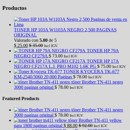
Productos
TONER HP 103A W1103A NEGRO 2,500 PAGINAS
ORIGINAL
Valorado con
5.00
de 5
$
25.00
$
35.00
Incl IGV.
TONER HP 79A
NEGRO CF279A
$
73.00
Incl IGV.
TONER HP 17A
NEGRO CF217A L.J. PRO M102 1.6K PG
$
75.00
Incl IGV.
TONER KYOCERA TK-677
KM-2540/3060 20,000 Paginas
$
78.00
Incl IGV.
tóner Brother TN-411 negro
3000 paginas original
$
78.00
Incl IGV.
Featured Products
tóner Brother TN-411 negro
3000 paginas original
$
78.00
Incl IGV.
tóner Brother TN-411 yellow
para 1800 paginas original
$
88.00
$
92.00
Incl IGV.