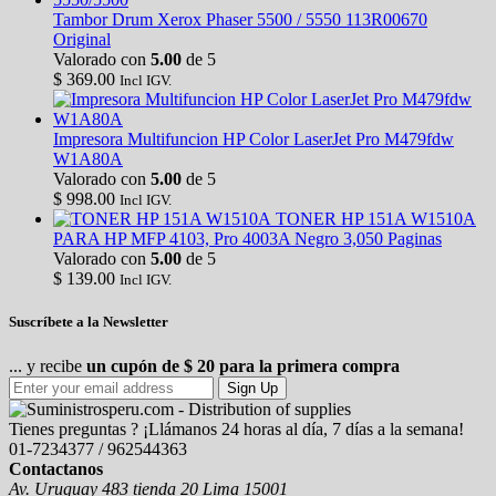
Tambor Drum Xerox Phaser 5500 / 5550 113R00670
Original
Valorado con
5.00
de 5
$
369.00
Incl IGV.
Impresora Multifuncion HP Color LaserJet Pro M479fdw
W1A80A
Valorado con
5.00
de 5
$
998.00
Incl IGV.
TONER HP 151A W1510A
PARA HP MFP 4103, Pro 4003A Negro 3,050 Paginas
Valorado con
5.00
de 5
$
139.00
Incl IGV.
Suscríbete a la Newsletter
... y recibe
un cupón de $ 20 para la primera compra
Sign Up
Tienes preguntas ? ¡Llámanos 24 horas al día, 7 días a la semana!
01-7234377 / 962544363
Contactanos
Av. Uruguay 483 tienda 20 Lima 15001