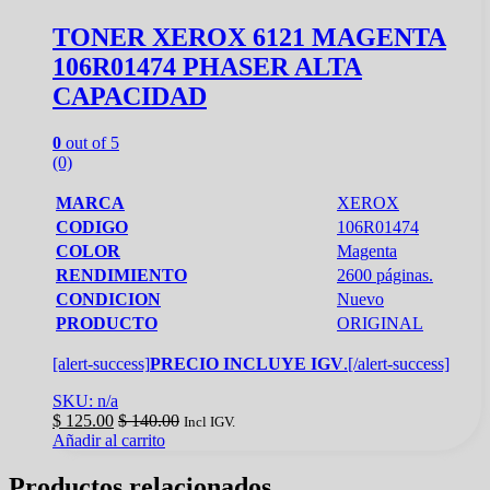
TONER XEROX 6121 MAGENTA
106R01474 PHASER ALTA
CAPACIDAD
0
out of 5
(0)
MARCA
XEROX
CODIGO
106R01474
COLOR
Magenta
RENDIMIENTO
2600 páginas.
CONDICION
Nuevo
PRODUCTO
ORIGINAL
[alert-success]
PRECIO INCLUYE IGV
.[/alert-success]
SKU: n/a
$
125.00
$
140.00
Incl IGV.
Añadir al carrito
Productos relacionados