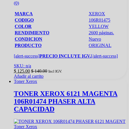
(0)
MARCA
XEROX
CODIGO
106R01475
COLOR
YELLOW
RENDIMIENTO
2600 páginas.
CONDICION
Nuevo
PRODUCTO
ORIGINAL
[alert-success]
PRECIO INCLUYE IGV.
[/alert-success]
SKU: n/a
$
125.00
$
140.00
Incl IGV.
Añadir al carrito
Toner Xerox
TONER XEROX 6121 MAGENTA
106R01474 PHASER ALTA
CAPACIDAD
Toner Xerox