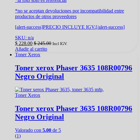
*la foto solo es referencial
*no se aceptan devoluciones por incompatibilidad entre
productos de otros proveedores
[alert-success]PRECIO INCLUYE IGV.[/alert-success]
SKU: n/a
$
228.00
$
245.00
Incl IGV.
Añadir al carrito
Toner Xerox
Toner xerox Phaser 3635 108R00796
Negro Original
Toner Xerox
Toner xerox Phaser 3635 108R00796
Negro Original
Valorado con
5.00
de 5
(1)