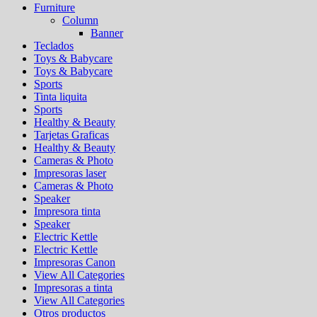
Furniture
Column
Banner
Teclados
Toys & Babycare
Toys & Babycare
Sports
Tinta liquita
Sports
Healthy & Beauty
Tarjetas Graficas
Healthy & Beauty
Cameras & Photo
Impresoras laser
Cameras & Photo
Speaker
Impresora tinta
Speaker
Electric Kettle
Electric Kettle
Impresoras Canon
View All Categories
Impresoras a tinta
View All Categories
Otros productos