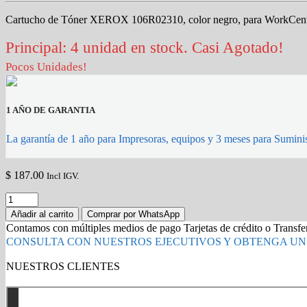
Cartucho de Tóner XEROX 106R02310, color negro, para WorkCent
Principal: 4 unidad en stock. Casi Agotado!
Pocos Unidades!
1 AÑO DE GARANTIA
La garantía de 1 año para Impresoras, equipos y 3 meses para Suminis
$
187.00
Incl IGV.
TONER
XEROX
Añadir al carrito
Comprar por WhatsApp
3325
Contamos con múltiples medios de pago Tarjetas de crédito o Transf
106R02310
CONSULTA CON NUESTROS EJECUTIVOS Y OBTENGA UN
para
Xerox
NUESTROS CLIENTES
WorkCentre
Gold Partner HP l Buy with confidence
3315/3325
Estandar