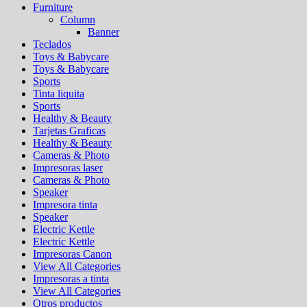
Furniture
Column
Banner
Teclados
Toys & Babycare
Toys & Babycare
Sports
Tinta liquita
Sports
Healthy & Beauty
Tarjetas Graficas
Healthy & Beauty
Cameras & Photo
Impresoras laser
Cameras & Photo
Speaker
Impresora tinta
Speaker
Electric Kettle
Electric Kettle
Impresoras Canon
View All Categories
Impresoras a tinta
View All Categories
Otros productos