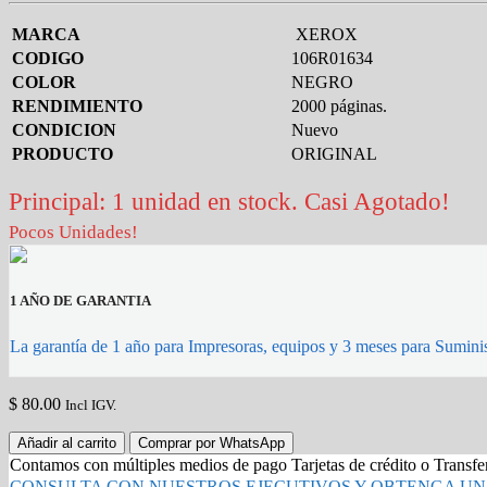
MARCA
XEROX
CODIGO
106R01634
COLOR
NEGRO
RENDIMIENTO
2000 páginas.
CONDICION
Nuevo
PRODUCTO
ORIGINAL
Principal: 1 unidad en stock. Casi Agotado!
Pocos Unidades!
1 AÑO DE GARANTIA
La garantía de 1 año para Impresoras, equipos y 3 meses para Suminis
$
80.00
Incl IGV.
TONER
Añadir al carrito
Comprar por WhatsApp
XEROX
Contamos con múltiples medios de pago Tarjetas de crédito o Transf
106R01634
CONSULTA CON NUESTROS EJECUTIVOS Y OBTENGA UN