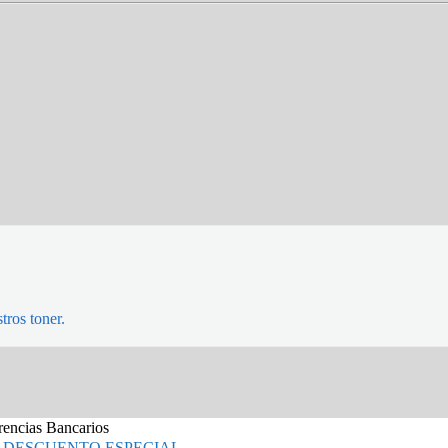
tros toner.
erencias Bancarios
 DESCUENTO ESPECIAL