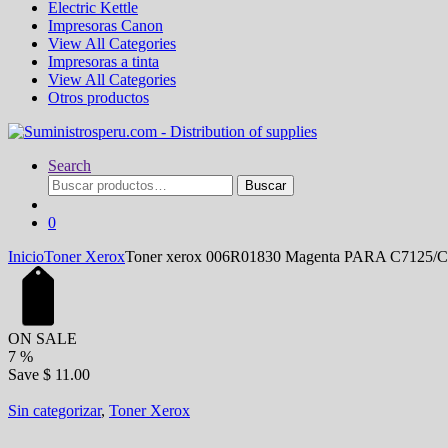
Electric Kettle
Impresoras Canon
View All Categories
Impresoras a tinta
View All Categories
Otros productos
Search
Buscar
Buscar
por:
0
Inicio
Toner Xerox
Toner xerox 006R01830 Magenta PARA C7125/
ON SALE
7
%
Save
$ 11.00
Sin categorizar
,
Toner Xerox