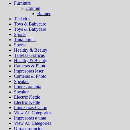
Furniture
Column
Banner
Teclados
Toys & Babycare
Toys & Babycare
Sports
Tinta liquita
Sports
Healthy & Beauty
Tarjetas Graficas
Healthy & Beauty
Cameras & Photo
Impresoras laser
Cameras & Photo
Speaker
Impresora tinta
Speaker
Electric Kettle
Electric Kettle
Impresoras Canon
View All Categories
Impresoras a tinta
View All Categories
Otros productos