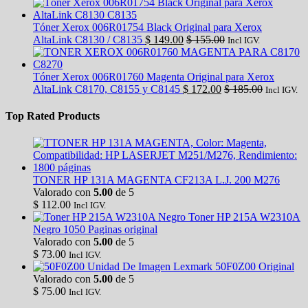
Tóner Xerox 006R01754 Black Original para Xerox
AltaLink C8130 / C8135
$
149.00
$
155.00
Incl IGV.
Tóner Xerox 006R01760 Magenta Original para Xerox
AltaLink C8170, C8155 y C8145
$
172.00
$
185.00
Incl IGV.
Top Rated Products
TONER HP 131A MAGENTA CF213A L.J. 200 M276
Valorado con
5.00
de 5
$
112.00
Incl IGV.
Toner HP 215A W2310A
Negro 1050 Paginas original
Valorado con
5.00
de 5
$
73.00
Incl IGV.
Unidad De Imagen Lexmark 50F0Z00 Original
Valorado con
5.00
de 5
$
75.00
Incl IGV.