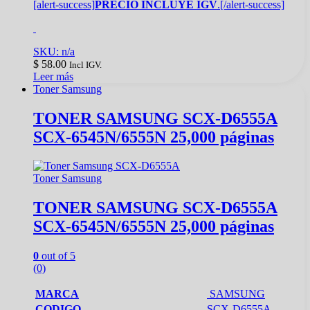
[alert-success]
PRECIO INCLUYE IGV
.[/alert-success]
SKU: n/a
$
58.00
Incl IGV.
Leer más
Toner Samsung
TONER SAMSUNG SCX-D6555A
SCX-6545N/6555N 25,000 páginas
Toner Samsung
TONER SAMSUNG SCX-D6555A
SCX-6545N/6555N 25,000 páginas
0
out of 5
(0)
MARCA
SAMSUNG
CODIGO
SCX-D6555A