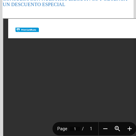
30.000
UN DESCUENTO ESPECIAL
Pg
SL-
Gold Partner HP l Buy with confidence
M4370LX/SL-
M5370LX
quantity