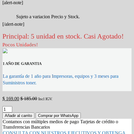
[alert-note]
Sujeto a variacion Precio y Stock.
[/alert-note]
Principal: 5 unidad en stock. Casi Agotado!
Pocos Unidades!
1 AÑO DE GARANTIA
La garantía de 1 año para Impresoras, equipos y 3 meses para
Suministros toner.
$
169.00
$
185.00
Incl IGV.
Toner
Samsung
Añadir al carrito
Comprar por WhatsApp
MLT-
Contamos con múltiples medios de pago Tarjetas de crédito o
D358S
Transferencias Bancarios
Negro,
CONSULTA CON NUESTROS EJECUTIVOS Y OBTENGA