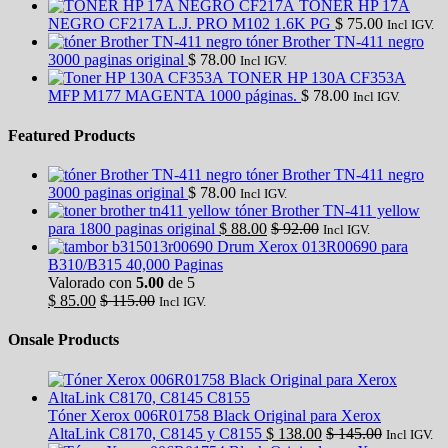
TONER HP 17A
NEGRO CF217A L.J. PRO M102 1.6K PG
$
75.00
Incl IGV.
tóner Brother TN-411 negro
3000 paginas original
$
78.00
Incl IGV.
TONER HP 130A CF353A
MFP M177 MAGENTA 1000 páginas.
$
78.00
Incl IGV.
Featured Products
tóner Brother TN-411 negro
3000 paginas original
$
78.00
Incl IGV.
tóner Brother TN-411 yellow
para 1800 paginas original
$
88.00
$
92.00
Incl IGV.
Drum Xerox 013R00690 para
B310/B315 40,000 Paginas
Valorado con
5.00
de 5
$
85.00
$
115.00
Incl IGV.
Onsale Products
Tóner Xerox 006R01758 Black Original para Xerox
AltaLink C8170, C8145 y C8155
$
138.00
$
145.00
Incl IGV.