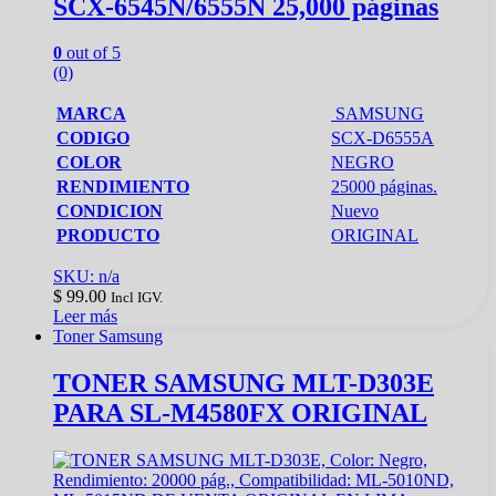
SCX-6545N/6555N 25,000 páginas
0
out of 5
(0)
MARCA
SAMSUNG
CODIGO
SCX-D6555A
COLOR
NEGRO
RENDIMIENTO
25000 páginas.
CONDICION
Nuevo
PRODUCTO
ORIGINAL
SKU: n/a
$
99.00
Incl IGV.
Leer más
Toner Samsung
TONER SAMSUNG MLT-D303E
PARA SL-M4580FX ORIGINAL