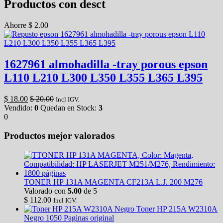
Productos con desct
Ahorre
$
2.00
1627961 almohadilla -tray porous epson
L110 L210 L300 L350 L355 L365 L395
$
18.00
$
20.00
Incl IGV.
Vendido:
0
Quedan en Stock:
3
0
Productos mejor valorados
TONER HP 131A MAGENTA CF213A L.J. 200 M276
Valorado con
5.00
de 5
$
112.00
Incl IGV.
Toner HP 215A W2310A
Negro 1050 Paginas original