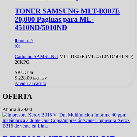
TONER SAMSUNG MLT-D307E
20,000 Paginas para ML-
4510ND/5010ND
0
out of 5
(0)
Cartucho
SAMSUNG
MLT-D307E (ML-4510ND/5010ND)
20KPG
SKU: n/a
$
228.00
Incl IGV.
Añadir al carrito
OFERTA
Ahorra
$
29.00