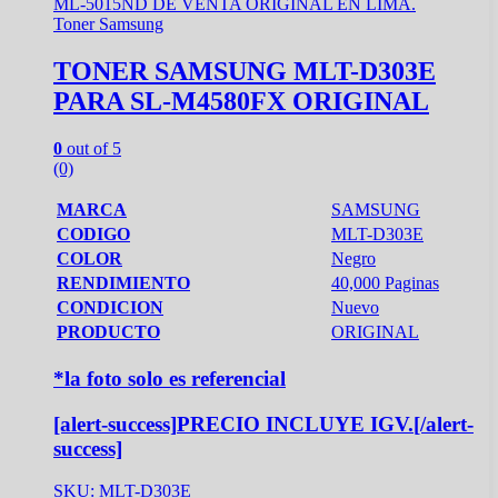
Toner Samsung
TONER SAMSUNG MLT-D303E
PARA SL-M4580FX ORIGINAL
0
out of 5
(0)
MARCA
SAMSUNG
CODIGO
MLT-D303E
COLOR
Negro
RENDIMIENTO
40,000 Paginas
CONDICION
Nuevo
PRODUCTO
ORIGINAL
*la foto solo es referencial
[alert-success]
PRECIO INCLUYE IGV
.[/alert-
success]
SKU: MLT-D303E