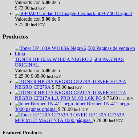
Valorado con
5.00
de 5
$
73.00
Incl IGV.
Unidad De Imagen Lexmark 50F0Z00 Original
Valorado con
5.00
de 5
$
75.00
Incl IGV.
Productos
TONER HP 103A W1103A NEGRO 2,500 PAGINAS
ORIGINAL
Valorado con
5.00
de 5
$
25.00
$
35.00
Incl IGV.
TONER HP 79A
NEGRO CF279A
$
73.00
Incl IGV.
TONER HP 17A
NEGRO CF217A L.J. PRO M102 1.6K PG
$
75.00
Incl IGV.
tóner Brother TN-411 negro
3000 paginas original
$
78.00
Incl IGV.
TONER HP 130A CF353A
MFP M177 MAGENTA 1000 páginas.
$
78.00
Incl IGV.
Featured Products