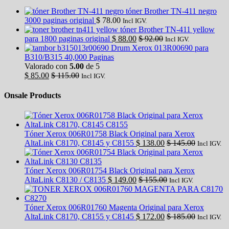
tóner Brother TN-411 negro
3000 paginas original
$
78.00
Incl IGV.
tóner Brother TN-411 yellow
para 1800 paginas original
$
88.00
$
92.00
Incl IGV.
Drum Xerox 013R00690 para
B310/B315 40,000 Paginas
Valorado con
5.00
de 5
$
85.00
$
115.00
Incl IGV.
Onsale Products
Tóner Xerox 006R01758 Black Original para Xerox
AltaLink C8170, C8145 y C8155
$
138.00
$
145.00
Incl IGV.
Tóner Xerox 006R01754 Black Original para Xerox
AltaLink C8130 / C8135
$
149.00
$
155.00
Incl IGV.
Tóner Xerox 006R01760 Magenta Original para Xerox
AltaLink C8170, C8155 y C8145
$
172.00
$
185.00
Incl IGV.