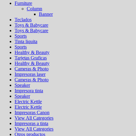
Furniture
Column
Banner
Teclados
Toys & Babycare
Toys & Babycare
Sports
Tinta liquita
Sports
Healthy & Beauty
Tarjetas Graficas
Healthy & Beauty
Cameras & Photo
Impresoras laser
Cameras & Photo
Speaker
Impresora tinta
Speaker
Electric Kettle
Electric Kettle
Impresoras Canon
View All Categories
Impresoras a tinta
View All Categories
Otros productos