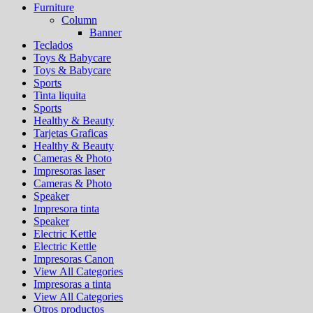
Furniture
Column
Banner
Teclados
Toys & Babycare
Toys & Babycare
Sports
Tinta liquita
Sports
Healthy & Beauty
Tarjetas Graficas
Healthy & Beauty
Cameras & Photo
Impresoras laser
Cameras & Photo
Speaker
Impresora tinta
Speaker
Electric Kettle
Electric Kettle
Impresoras Canon
View All Categories
Impresoras a tinta
View All Categories
Otros productos