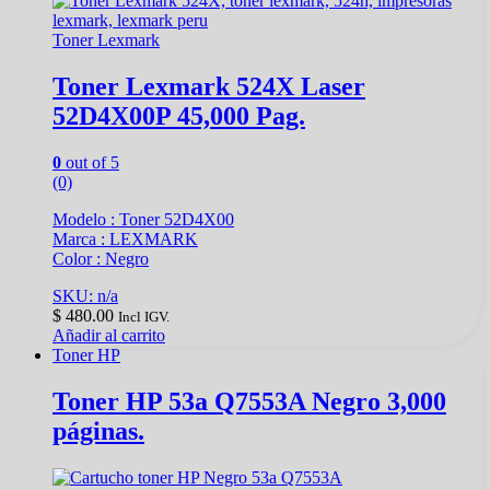
Toner Lexmark
Toner Lexmark 524X Laser
52D4X00P 45,000 Pag.
0
out of 5
(0)
Modelo : Toner 52D4X00
Marca : LEXMARK
Color : Negro
SKU: n/a
$
480.00
Incl IGV.
Añadir al carrito
Toner HP
Toner HP 53a Q7553A Negro 3,000
páginas.