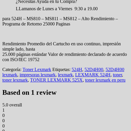
¿Necesitas Ayuda en tu Compra?
LLamanos de Lunes a Viernes 9:30 a 19.00
para 524H – MS810 – MS811 – MS812 – Alto Rendimiento –
Programa de Retorno 25000 Paginas
Rendimiento Promedio del Cartucho en uso continuo, impresión
simple lado, hasta
25.000 páginas estándar Valor de rendimiento declarado de acuerdo
con ISO/IEC 19752
Categoría:
Toner Lexmark
Etiquetas:
524H
,
52D4H00
,
52D4H00
lexmark
,
impresoras lexmark
,
lexmark
,
LEXMARK 524H
,
toner
,
toner lexmark
,
TONER LEXMARK 525X
,
toner lexmark en peru
Based on 1 review
5.0
overall
1
0
0
0