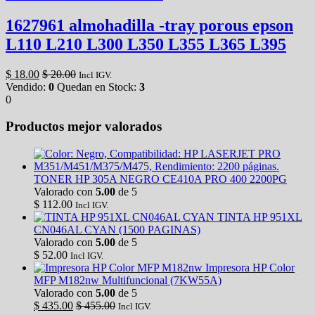
1627961 almohadilla -tray porous epson
L110 L210 L300 L350 L355 L365 L395
$
18.00
$
20.00
Incl IGV.
Vendido:
0
Quedan en Stock:
3
0
Productos mejor valorados
TONER HP 305A NEGRO CE410A PRO 400 2200PG
Valorado con
5.00
de 5
$
112.00
Incl IGV.
TINTA HP 951XL
CN046AL CYAN (1500 PAGINAS)
Valorado con
5.00
de 5
$
52.00
Incl IGV.
Impresora HP Color
MFP M182nw Multifuncional (7KW55A)
Valorado con
5.00
de 5
$
435.00
$
455.00
Incl IGV.