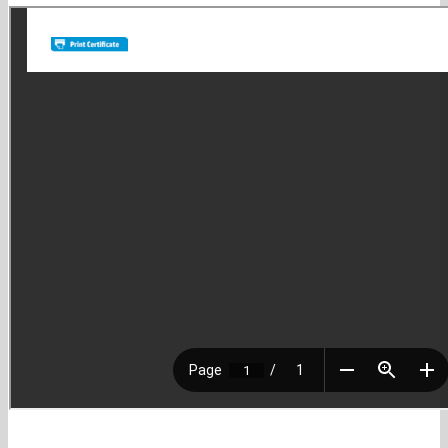
Entrega
Envio
Porque comprar con nosotros ?
Entrega a domicilio para Lima Metropolitana.