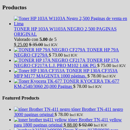
Productos
TONER HP 103A W1103A NEGRO 2,500 PAGINAS
ORIGINAL
Valorado con
5.00
de 5
$
25.00
$
35.00
Incl IGV.
TONER HP 79A
NEGRO CF279A
$
73.00
Incl IGV.
TONER HP 17A
NEGRO CF217A L.J. PRO M102 1.6K PG
$
75.00
Incl IGV.
TONER HP 130A CF353A
MFP M177 MAGENTA 1000 páginas.
$
78.00
Incl IGV.
TONER KYOCERA TK-677
KM-2540/3060 20,000 Paginas
$
78.00
Incl IGV.
Featured Products
tóner Brother TN-411 negro
3000 paginas original
$
78.00
Incl IGV.
tóner Brother TN-411 yellow
para 1800 paginas original
$
88.00
$
92.00
Incl IGV.