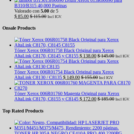
Drum Xerox 013R00690 para
B310/B315 40,000 Paginas
Valorado con
5.00
de 5
$
85.00
$
115.00
Incl IGV.
Onsale Products
Tóner Xerox 006R01758 Black Original para Xerox
AltaLink C8170, C8145 y C8155
$
138.00
$
145.00
Incl IGV.
Tóner Xerox 006R01754 Black Original para Xerox
AltaLink C8130 / C8135
$
149.00
$
155.00
Incl IGV.
Tóner Xerox 006R01760 Magenta Original para Xerox
AltaLink C8170, C8155 y C8145
$
172.00
$
185.00
Incl IGV.
Top Rated Products
TONER HP 305A NEGRO CE410A PRO 400 2200PG