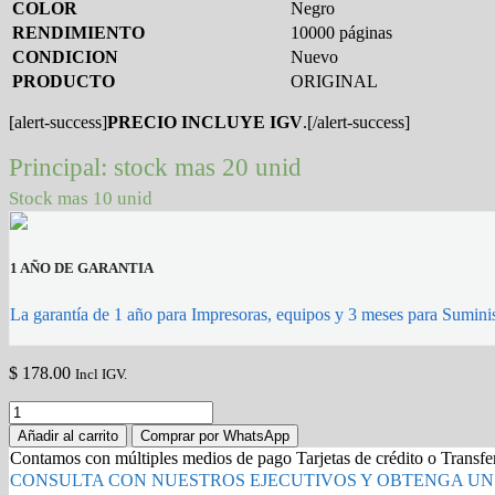
COLOR
Negro
RENDIMIENTO
10000 páginas
CONDICION
Nuevo
PRODUCTO
ORIGINAL
[alert-success]
PRECIO INCLUYE IGV
.[/alert-success]
Principal: stock mas 20 unid
Stock mas 10 unid
1 AÑO DE GARANTIA
La garantía de 1 año para Impresoras, equipos y 3 meses para Suminis
$
178.00
Incl IGV.
TONER
LEXMARK
Añadir al carrito
Comprar por WhatsApp
504X
Contamos con múltiples medios de pago Tarjetas de crédito o Transf
50F4X00
CONSULTA CON NUESTROS EJECUTIVOS Y OBTENGA UN
10,000