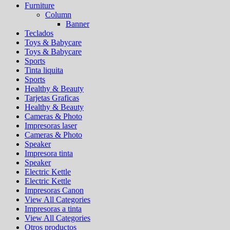
Furniture
Column
Banner
Teclados
Toys & Babycare
Toys & Babycare
Sports
Tinta liquita
Sports
Healthy & Beauty
Tarjetas Graficas
Healthy & Beauty
Cameras & Photo
Impresoras laser
Cameras & Photo
Speaker
Impresora tinta
Speaker
Electric Kettle
Electric Kettle
Impresoras Canon
View All Categories
Impresoras a tinta
View All Categories
Otros productos