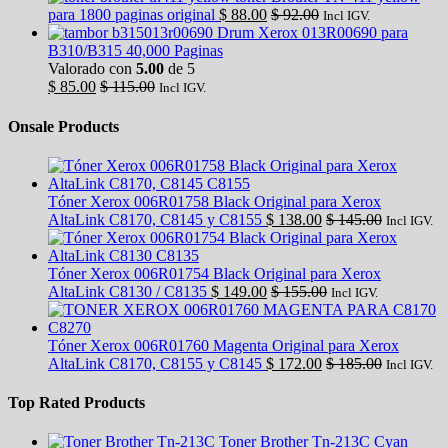
para 1800 paginas original
$
88.00
$
92.00
Incl IGV.
Drum Xerox 013R00690 para
B310/B315 40,000 Paginas
Valorado con
5.00
de 5
$
85.00
$
115.00
Incl IGV.
Onsale Products
Tóner Xerox 006R01758 Black Original para Xerox
AltaLink C8170, C8145 y C8155
$
138.00
$
145.00
Incl IGV.
Tóner Xerox 006R01754 Black Original para Xerox
AltaLink C8130 / C8135
$
149.00
$
155.00
Incl IGV.
Tóner Xerox 006R01760 Magenta Original para Xerox
AltaLink C8170, C8155 y C8145
$
172.00
$
185.00
Incl IGV.
Top Rated Products
Toner Brother Tn-213C Cyan