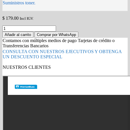
Suministros toner.
$
179.00
Incl IGV.
Toner
Kyocera
Añadir al carrito
Comprar por WhatsApp
Tk-
Contamos con múltiples medios de pago Tarjetas de crédito o
6347
Transferencias Bancarios
Taskalfa
CONSULTA CON NUESTROS EJECUTIVOS Y OBTENGA
4004I,
UN DESCUENTO ESPECIAL
5004I,
6004I,
NUESTROS CLIENTES
7004I
Gold Partner HP l Buy with confidence
Original
quantity