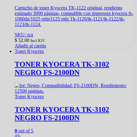
Cartucho de toner Kyocera TK-1122 original, rendiento
estimado 3000 páginas, compatible con impresora kyocera fs-
1060dn/1025 mfp/1125 mfp Tk-1120/tk-1121/tk-1122/tk-
1123/tk-1124.
SKU: n/a
$
52.00
Incl IGV.
Añadir al carrito
Toner Kyocera
TONER KYOCERA TK-3102
NEGRO FS-2100DN
Toner Kyocera
TONER KYOCERA TK-3102
NEGRO FS-2100DN
0
out of 5
(0)