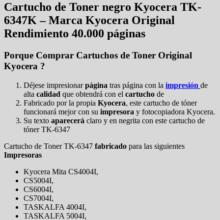
Cartucho de Toner negro Kyocera TK-
6347K – Marca Kyocera Original
Rendimiento 40.000 páginas
Porque Comprar Cartuchos de Toner Original
Kyocera ?
Déjese impresionar
página
tras página con la
impresión
de
alta
calidad
que obtendrá con el
cartucho
de
Fabricado por la propia
Kyocera
, este cartucho de tóner
funcionará mejor con su
impresora
y fotocopiadora Kyocera.
Su texto
aparecerá
claro y en negrita con este cartucho de
tóner TK-6347
Cartucho de Toner TK-6347
fabricado
para las siguientes
Impresoras
Kyocera Mita CS4004I,
CS5004I,
CS6004I,
CS7004I,
TASKALFA 4004I,
TASKALFA 5004I,