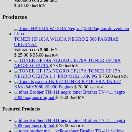
Valorado con
5.00
de 5
$
410.00
Incl IGV.
Productos
TONER HP 103A W1103A NEGRO 2,500 PAGINAS
ORIGINAL
Valorado con
5.00
de 5
$
25.00
$
35.00
Incl IGV.
TONER HP 79A
NEGRO CF279A
$
73.00
Incl IGV.
TONER HP 17A
NEGRO CF217A L.J. PRO M102 1.6K PG
$
75.00
Incl IGV.
TONER KYOCERA TK-677
KM-2540/3060 20,000 Paginas
$
78.00
Incl IGV.
tóner Brother TN-411 negro
3000 paginas original
$
78.00
Incl IGV.
Featured Products
tóner Brother TN-411 negro
3000 paginas original
$
78.00
Incl IGV.
tóner Brother TN-411 yellow