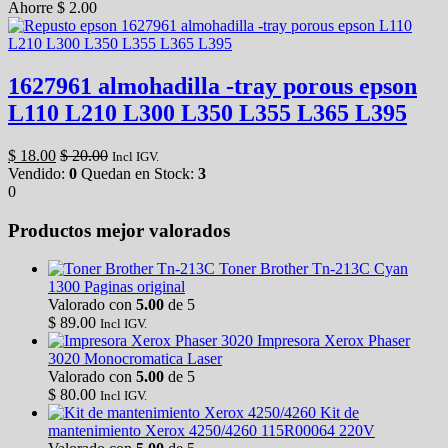
Ahorre
$
2.00
1627961 almohadilla -tray porous epson
L110 L210 L300 L350 L355 L365 L395
$
18.00
$
20.00
Incl IGV.
Vendido:
0
Quedan en Stock:
3
0
Productos mejor valorados
Toner Brother Tn-213C Cyan
1300 Paginas original
Valorado con
5.00
de 5
$
89.00
Incl IGV.
Impresora Xerox Phaser
3020 Monocromatica Laser
Valorado con
5.00
de 5
$
80.00
Incl IGV.
Kit de
mantenimiento Xerox 4250/4260 115R00064 220V