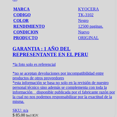
MARCA
KYOCERA
CODIGO
TK-3102
COLOR
Negro
RENDIMIENTO
12500 paginas.
CONDICION
Nuevo
PRODUCTO
ORIGINAL
GARANTIA : 1 AÑO DEL
REPRESENTANTE EN EL PERU
*la foto solo es referencial
*no se aceptan devoluciones por incompatibilidad entre
productos de otros proveedores
*esta información se basa no solo en la revisión de nuestro
personal técnico sino además se complementa con toda la
información disponible publicada por el fabricante razón por
la cual no nos podemos responsabilizar por la exactitud de la
misma.
SKU: n/a
$
85.00
Incl IGV.