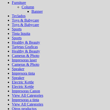
Furniture
Column
Banner
Teclados
Toys & Babycare
Toys & Babycare
Sports
Tinta liquita
Sports
Healthy & Beauty
Tarjetas Graficas
Healthy & Beauty
Cameras & Photo
Impresoras laser
Cameras & Photo
Speaker
Impresora tinta
Speaker
Electric Kettle
Electric Kettle
Impresoras Canon
View All Categories
Impresoras a tinta
View All Categories
Otros productos