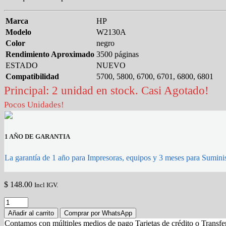
Marca
HP
Modelo
W2130A
Color
negro
Rendimiento Aproximado
3500 páginas
ESTADO
NUEVO
Compatibilidad
5700, 5800, 6700, 6701, 6800, 6801
Principal: 2 unidad en stock. Casi Agotado!
Pocos Unidades!
1 AÑO DE GARANTIA
La garantía de 1 año para Impresoras, equipos y 3 meses para Suminis
$
148.00
Incl IGV.
toner
hp
Añadir al carrito
Comprar por WhatsApp
w2130a
Contamos con múltiples medios de pago Tarjetas de crédito o Transf