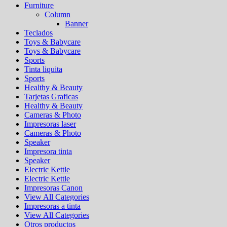
Furniture
Column
Banner
Teclados
Toys & Babycare
Toys & Babycare
Sports
Tinta liquita
Sports
Healthy & Beauty
Tarjetas Graficas
Healthy & Beauty
Cameras & Photo
Impresoras laser
Cameras & Photo
Speaker
Impresora tinta
Speaker
Electric Kettle
Electric Kettle
Impresoras Canon
View All Categories
Impresoras a tinta
View All Categories
Otros productos