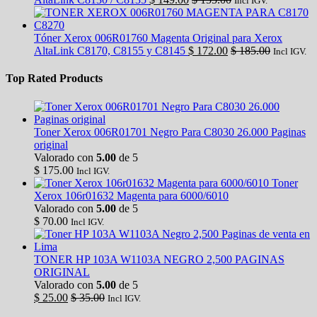
Incl IGV.
Tóner Xerox 006R01760 Magenta Original para Xerox
AltaLink C8170, C8155 y C8145
$
172.00
$
185.00
Incl IGV.
Top Rated Products
Toner Xerox 006R01701 Negro Para C8030 26.000 Paginas
original
Valorado con
5.00
de 5
$
175.00
Incl IGV.
Toner
Xerox 106r01632 Magenta para 6000/6010
Valorado con
5.00
de 5
$
70.00
Incl IGV.
TONER HP 103A W1103A NEGRO 2,500 PAGINAS
ORIGINAL
Valorado con
5.00
de 5
$
25.00
$
35.00
Incl IGV.