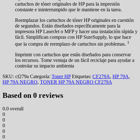
cartuchos de tóner originales de HP para la impresión
constante e ininterrumpido que le mantiene en la tarea.
Reemplazar los cartuchos de tóner HP originales en cuestión
de segundos. Están diseñados específicamente para la
impresora HP LaserJet o MFP y hacer una instalación rápida y
fácil. Simplifican compras con HP SureSupply, lo que hace
1
que la compra de reemplazo de cartuchos sin problemas.
Imprimir con cartuchos que están diseñados para conservar
los recursos. Tome ventaja de un fácil reciclaje para ayudar a
controlar su impacto ambienta
SKU:
cf279a
Categoría:
Toner HP
Etiquetas:
CF279A
,
HP 79A
,
HP 79A NEGRO
,
TONER HP 79A NEGRO CF279A
Based on 0 reviews
0.0
overall
0
0
0
0
0