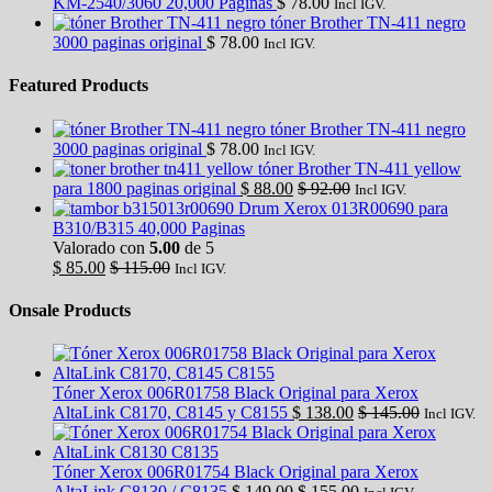
KM-2540/3060 20,000 Paginas
$
78.00
Incl IGV.
tóner Brother TN-411 negro
3000 paginas original
$
78.00
Incl IGV.
Featured Products
tóner Brother TN-411 negro
3000 paginas original
$
78.00
Incl IGV.
tóner Brother TN-411 yellow
para 1800 paginas original
$
88.00
$
92.00
Incl IGV.
Drum Xerox 013R00690 para
B310/B315 40,000 Paginas
Valorado con
5.00
de 5
$
85.00
$
115.00
Incl IGV.
Onsale Products
Tóner Xerox 006R01758 Black Original para Xerox
AltaLink C8170, C8145 y C8155
$
138.00
$
145.00
Incl IGV.
Tóner Xerox 006R01754 Black Original para Xerox
AltaLink C8130 / C8135
$
149.00
$
155.00