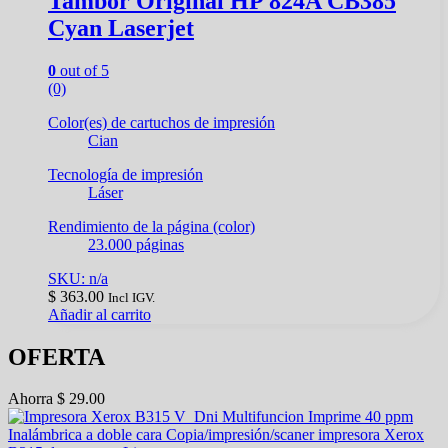
Tambor Original HP 824A CB385
Cyan Laserjet
0
out of 5
(0)
Color(es) de cartuchos de impresión
Cian
Tecnología de impresión
Láser
Rendimiento de la página (color)
23.000 páginas
SKU: n/a
$
363.00
Incl IGV.
Añadir al carrito
OFERTA
Ahorra
$
29.00