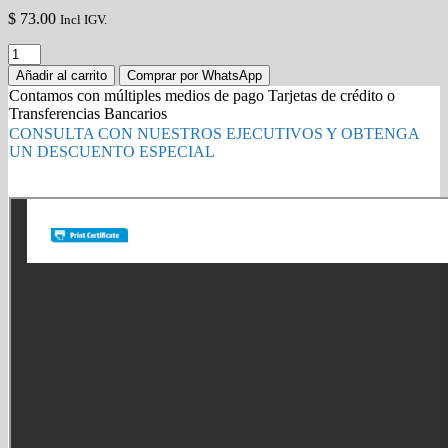
$
73.00
Incl IGV.
TONER
HP
Añadir al carrito
Comprar por WhatsApp
79A
Contamos con múltiples medios de pago Tarjetas de crédito o
NEGRO
Transferencias Bancarios
CF279A
CONSULTA CON NUESTROS EJECUTIVOS Y OBTENGA
quantity
UN DESCUENTO ESPECIAL
Gold Partner HP l Buy with confidence