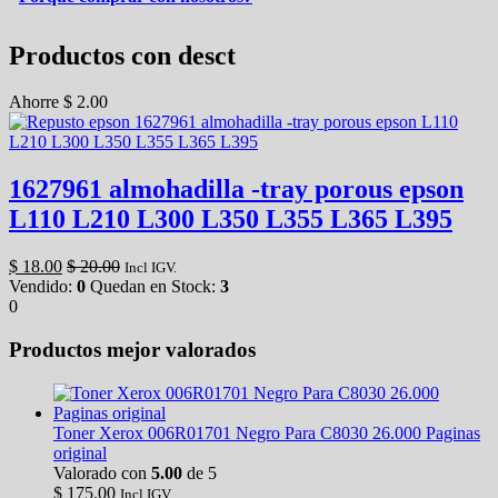
Productos con desct
Ahorre
$
2.00
1627961 almohadilla -tray porous epson
L110 L210 L300 L350 L355 L365 L395
$
18.00
$
20.00
Incl IGV.
Vendido:
0
Quedan en Stock:
3
0
Productos mejor valorados
Toner Xerox 006R01701 Negro Para C8030 26.000 Paginas
original
Valorado con
5.00
de 5
$
175.00
Incl IGV.