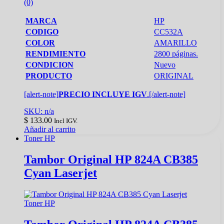
(0)
MARCA
HP
CODIGO
CC532A
COLOR
AMARILLO
RENDIMIENTO
2800 páginas.
CONDICION
Nuevo
PRODUCTO
ORIGINAL
[alert-note]
PRECIO INCLUYE IGV
.[/alert-note]
SKU: n/a
$
133.00
Incl IGV.
Añadir al carrito
Toner HP
Tambor Original HP 824A CB385
Cyan Laserjet
Toner HP