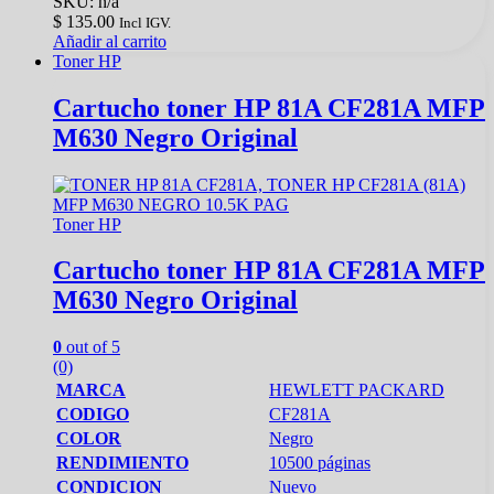
SKU: n/a
$
135.00
Incl IGV.
Añadir al carrito
Toner HP
Cartucho toner HP 81A CF281A MFP
M630 Negro Original
Toner HP
Cartucho toner HP 81A CF281A MFP
M630 Negro Original
0
out of 5
(0)
MARCA
HEWLETT PACKARD
CODIGO
CF281A
COLOR
Negro
RENDIMIENTO
10500 páginas
CONDICION
Nuevo