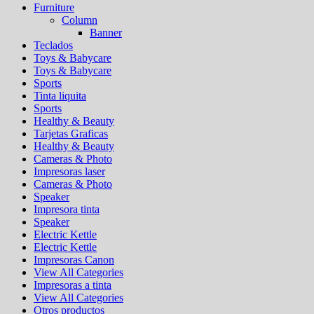
Furniture
Column
Banner
Teclados
Toys & Babycare
Toys & Babycare
Sports
Tinta liquita
Sports
Healthy & Beauty
Tarjetas Graficas
Healthy & Beauty
Cameras & Photo
Impresoras laser
Cameras & Photo
Speaker
Impresora tinta
Speaker
Electric Kettle
Electric Kettle
Impresoras Canon
View All Categories
Impresoras a tinta
View All Categories
Otros productos