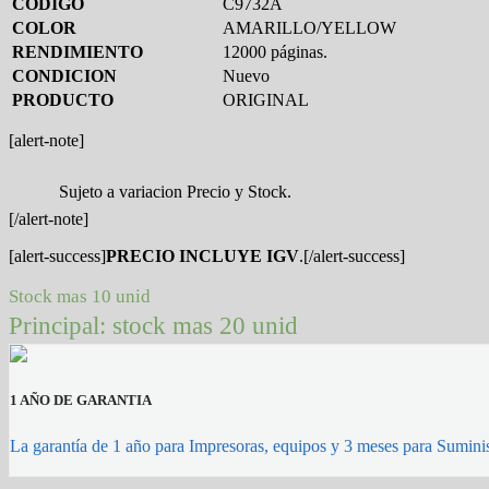
CODIGO
C9732A
COLOR
AMARILLO/YELLOW
RENDIMIENTO
12000 páginas.
CONDICION
Nuevo
PRODUCTO
ORIGINAL
[alert-note]
Sujeto a variacion Precio y Stock.
[/alert-note]
[alert-success]
PRECIO INCLUYE IGV
.[/alert-success]
Stock mas 10 unid
Principal: stock mas 20 unid
1 AÑO DE GARANTIA
La garantía de 1 año para Impresoras, equipos y 3 meses para Suminis