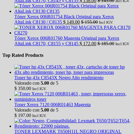
AltaLink C8170, C8145 y C8155
$
138.00
$
145.00
Incl IGV.
Tóner Xerox 006R01754 Black Original para Xerox
AltaLink C8130 / C8135
$
149.00
$
155.00
Incl IGV.
Tóner Xerox 006R01760 Magenta Original para Xerox
AltaLink C8170, C8155 y C8145
$
172.00
$
185.00
Incl IGV.
Top Rated Products
Toner hp 43x C8543X Negro Alto rendimiento
Valorado con
5.00
de 5
$
350.00
Incl IGV.
Toner Xerox 7120 006R01463 Magenta
Valorado con
5.00
de 5
$
197.00
Incl IGV.
TONER LEXMARK T650H11L NEGRO ORIGINAL