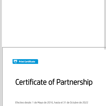
Somos distribuidores autorizados en el Perú de las marcas más
importantes, como: Hewlett Packard (HP), Xerox, Epson, Canon,
Ricoh, Samsung, Lexmark, Brother. 1- Todos los productos que
encuentras aqui son originales completamente nuevos garantizamos
la calidad Para más información: Email
contacto@suministrosperu.com 2- Queremos ofrecerte el mejor
precio. 3- Atención al cliente sin igual. Nos importa mucho que si
tienes dudas las resuelvas rápidamente por e-mail, celular o
whatssap y que antes de comprar estés totalmente seguro. 4-
Satisfacción: es nuestra búsqueda diaria. No quedamos felices si no
lo logramos!