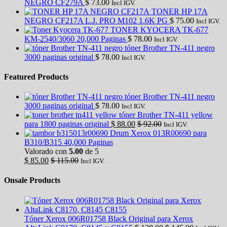
NEGRO CF279A
$
73.00
Incl IGV.
TONER HP 17A
NEGRO CF217A L.J. PRO M102 1.6K PG
$
75.00
Incl IGV.
TONER KYOCERA TK-677
KM-2540/3060 20,000 Paginas
$
78.00
Incl IGV.
tóner Brother TN-411 negro
3000 paginas original
$
78.00
Incl IGV.
Featured Products
tóner Brother TN-411 negro
3000 paginas original
$
78.00
Incl IGV.
tóner Brother TN-411 yellow
para 1800 paginas original
$
88.00
$
92.00
Incl IGV.
Drum Xerox 013R00690 para
B310/B315 40,000 Paginas
Valorado con
5.00
de 5
$
85.00
$
115.00
Incl IGV.
Onsale Products
Tóner Xerox 006R01758 Black Original para Xerox