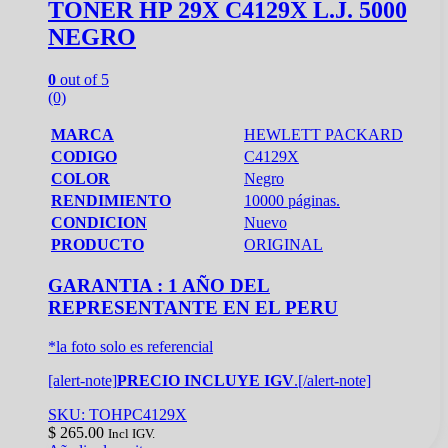
TONER HP 29X C4129X L.J. 5000
NEGRO
0
out of 5
(0)
MARCA
HEWLETT PACKARD
CODIGO
C4129X
COLOR
Negro
RENDIMIENTO
10000 páginas.
CONDICION
Nuevo
PRODUCTO
ORIGINAL
GARANTIA : 1 AÑO DEL
REPRESENTANTE EN EL PERU
*la foto solo es referencial
[alert-note]
PRECIO INCLUYE IGV
.[/alert-note]
SKU: TOHPC4129X
$
265.00
Incl IGV.