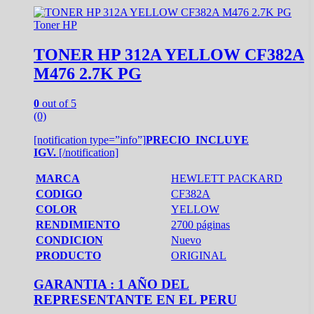
Toner HP
TONER HP 312A YELLOW CF382A
M476 2.7K PG
0
out of 5
(0)
[notification type=”info”]
PRECIO INCLUYE
IGV.
[/notification]
MARCA
HEWLETT PACKARD
CODIGO
CF382A
COLOR
YELLOW
RENDIMIENTO
2700 páginas
CONDICION
Nuevo
PRODUCTO
ORIGINAL
GARANTIA : 1 AÑO DEL
REPRESENTANTE EN EL PERU