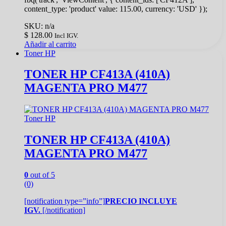
content_type: 'product' value: 115.00, currency: 'USD' });
SKU: n/a
$
128.00
Incl IGV.
Añadir al carrito
Toner HP
TONER HP CF413A (410A)
MAGENTA PRO M477
Toner HP
TONER HP CF413A (410A)
MAGENTA PRO M477
0
out of 5
(0)
[notification type=”info”]
PRECIO INCLUYE
IGV.
[/notification]