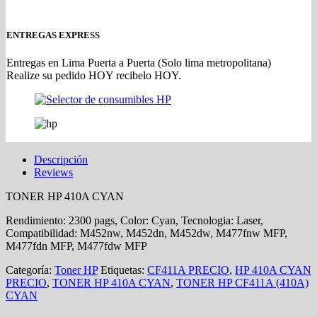
ENTREGAS EXPRESS
Entregas en Lima Puerta a Puerta (Solo lima metropolitana)
Realize su pedido HOY recibelo HOY.
Descripción
Reviews
TONER HP 410A CYAN
Rendimiento: 2300 pags, Color: Cyan, Tecnologia: Laser,
Compatibilidad: M452nw, M452dn, M452dw, M477fnw MFP,
M477fdn MFP, M477fdw MFP
Categoría:
Toner HP
Etiquetas:
CF411A PRECIO
,
HP 410A CYAN
PRECIO
,
TONER HP 410A CYAN
,
TONER HP CF411A (410A)
CYAN