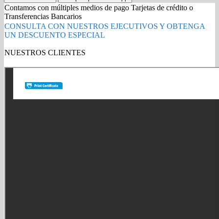
410A
Contamos con múltiples medios de pago Tarjetas de crédito o
CYAN
Transferencias Bancarios
CF411A
CONSULTA CON NUESTROS EJECUTIVOS Y OBTENGA
PRO
UN DESCUENTO ESPECIAL
M477
quantity
NUESTROS CLIENTES
Gold Partner HP l Buy with confidence