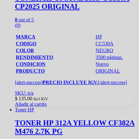
CP2025 ORIGINAL
0
out of 5
(0)
MARCA
HP
CODIGO
CC530A
COLOR
NEGRO
RENDIMIENTO
3500 páginas.
CONDICION
Nuevo
PRODUCTO
ORIGINAL
[alert-success]
PRECIO INCLUYE IGV.
[/alert-success]
SKU: n/a
$
135.00
Incl IGV.
Añadir al carrito
Toner HP
TONER HP 312A YELLOW CF382A
M476 2.7K PG