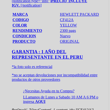
[notification type=”info”]
PRECIO INCLUYE
IGV.
[/notification]
MARCA
HEWLETT PACKARD
CODIGO
CF412A
COLOR
YELLOW
RENDIMIENTO
2300 pags
CONDICION
Nuevo
PRODUCTO
ORIGINAL
GARANTIA : 1 AÑO DEL
REPRESENTANTE EN EL PERU
*la foto solo es referencial
*no se aceptan devoluciones por incompatibilidad entre
productos de otros proveedores
¿Necesitas Ayuda en tu Compra?
LLamanos de Lunes a Sabado 10 AM A 6 PM o
ingresa
AQUI
fbq('track', 'ViewContent', { content_ids: ['CF412A'],