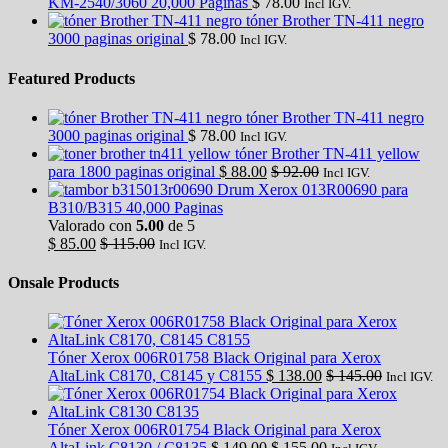
KM-2540/3060 20,000 Paginas
$
78.00
Incl IGV.
tóner Brother TN-411 negro
3000 paginas original
$
78.00
Incl IGV.
Featured Products
tóner Brother TN-411 negro
3000 paginas original
$
78.00
Incl IGV.
tóner Brother TN-411 yellow
para 1800 paginas original
$
88.00
$
92.00
Incl IGV.
Drum Xerox 013R00690 para
B310/B315 40,000 Paginas
Valorado con
5.00
de 5
$
85.00
$
115.00
Incl IGV.
Onsale Products
Tóner Xerox 006R01758 Black Original para Xerox
AltaLink C8170, C8145 y C8155
$
138.00
$
145.00
Incl IGV.
Tóner Xerox 006R01754 Black Original para Xerox
AltaLink C8130 / C8135
$
149.00
$
155.00