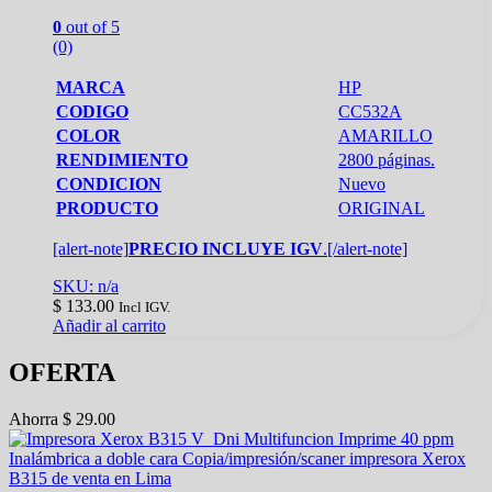
0
out of 5
(0)
MARCA
HP
CODIGO
CC532A
COLOR
AMARILLO
RENDIMIENTO
2800 páginas.
CONDICION
Nuevo
PRODUCTO
ORIGINAL
[alert-note]
PRECIO INCLUYE IGV
.[/alert-note]
SKU: n/a
$
133.00
Incl IGV.
Añadir al carrito
OFERTA
Ahorra
$
29.00