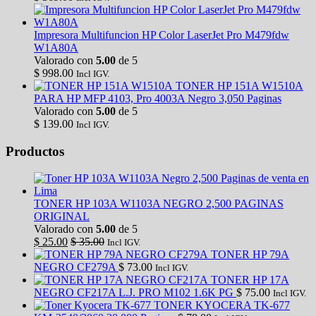
Impresora Multifuncion HP Color LaserJet Pro M479fdw
W1A80A
Valorado con
5.00
de 5
$
998.00
Incl IGV.
TONER HP 151A W1510A
PARA HP MFP 4103, Pro 4003A Negro 3,050 Paginas
Valorado con
5.00
de 5
$
139.00
Incl IGV.
Productos
TONER HP 103A W1103A NEGRO 2,500 PAGINAS
ORIGINAL
Valorado con
5.00
de 5
$
25.00
$
35.00
Incl IGV.
TONER HP 79A
NEGRO CF279A
$
73.00
Incl IGV.
TONER HP 17A
NEGRO CF217A L.J. PRO M102 1.6K PG
$
75.00
Incl IGV.
TONER KYOCERA TK-677