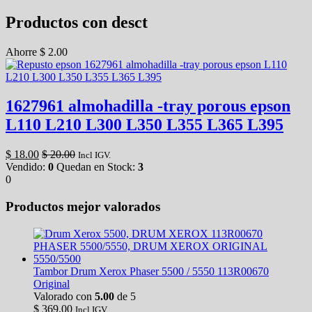
Productos con desct
Ahorre
$
2.00
1627961 almohadilla -tray porous epson
L110 L210 L300 L350 L355 L365 L395
$
18.00
$
20.00
Incl IGV.
Vendido:
0
Quedan en Stock:
3
0
Productos mejor valorados
Tambor Drum Xerox Phaser 5500 / 5550 113R00670
Original
Valorado con
5.00
de 5
$
369.00
Incl IGV.