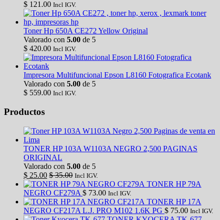
$
121.00
Incl IGV.
Toner Hp 650A CE272 Yellow Original
Valorado con
5.00
de 5
$
420.00
Incl IGV.
Impresora Multifuncional Epson L8160 Fotografica Ecotank
Valorado con
5.00
de 5
$
559.00
Incl IGV.
Productos
TONER HP 103A W1103A NEGRO 2,500 PAGINAS
ORIGINAL
Valorado con
5.00
de 5
$
25.00
$
35.00
Incl IGV.
TONER HP 79A
NEGRO CF279A
$
73.00
Incl IGV.
TONER HP 17A
NEGRO CF217A L.J. PRO M102 1.6K PG
$
75.00
Incl IGV.
TONER KYOCERA TK-677