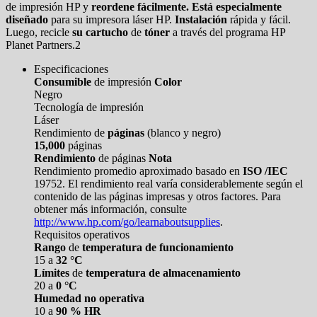
de impresión HP y
reordene fácilmente. Está especialmente
diseñado
para su impresora láser HP.
Instalación
rápida y fácil.
Luego, recicle
su cartucho
de
tóner
a través del programa HP
Planet Partners.2
Especificaciones
Consumible
de impresión
Color
Negro
Tecnología de impresión
Láser
Rendimiento de
páginas
(blanco y negro)
15,000
páginas
Rendimiento
de páginas
Nota
Rendimiento promedio aproximado basado en
ISO /IEC
19752. El rendimiento real varía considerablemente según el
contenido de las páginas impresas y otros factores. Para
obtener más información, consulte
http://www.hp.com/go/learnaboutsupplies
.
Requisitos operativos
Rango
de
temperatura de funcionamiento
15 a
32 °C
Límites
de
temperatura de almacenamiento
20 a
0 °C
Humedad no operativa
10 a
90 % HR