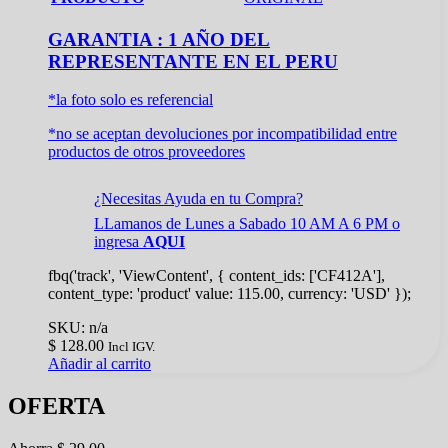
GARANTIA : 1 AÑO DEL
REPRESENTANTE EN EL PERU
*la foto solo es referencial
*no se aceptan devoluciones por incompatibilidad entre
productos de otros proveedores
¿Necesitas Ayuda en tu Compra?
LLamanos de Lunes a Sabado 10 AM A 6 PM o
ingresa
AQUI
fbq('track', 'ViewContent', { content_ids: ['CF412A'],
content_type: 'product' value: 115.00, currency: 'USD' });
SKU: n/a
$
128.00
Incl IGV.
Añadir al carrito
OFERTA