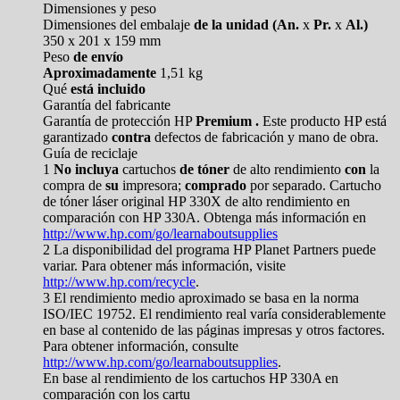
Dimensiones y peso
Dimensiones del embalaje
de la unidad (An.
x
Pr.
x
Al.)
350 x 201 x 159 mm
Peso
de envío
Aproximadamente
1,51 kg
Qué
está incluido
Garantía del fabricante
Garantía de protección HP
Premium .
Este producto HP está
garantizado
contra
defectos de fabricación y mano de obra.
Guía de reciclaje
1
No incluya
cartuchos
de tóner
de alto rendimiento
con
la
compra de
su
impresora;
comprado
por separado. Cartucho
de tóner láser original HP 330X de alto rendimiento en
comparación con HP 330A. Obtenga más información en
http://www.hp.com/go/learnaboutsupplies
2 La disponibilidad del programa HP Planet Partners puede
variar. Para obtener más información, visite
http://www.hp.com/recycle
.
3 El rendimiento medio aproximado se basa en la norma
ISO/IEC 19752. El rendimiento real varía considerablemente
en base al contenido de las páginas impresas y otros factores.
Para obtener información, consulte
http://www.hp.com/go/learnaboutsupplies
.
En base al rendimiento de los cartuchos HP 330A en
comparación con los cartu