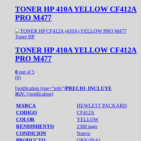
TONER HP 410A YELLOW CF412A
PRO M477
Toner HP
TONER HP 410A YELLOW CF412A
PRO M477
0
out of 5
(0)
[notification type=”info”]
PRECIO INCLUYE
IGV.
[/notification]
MARCA
HEWLETT PACKARD
CODIGO
CF412A
COLOR
YELLOW
RENDIMIENTO
2300 pags
CONDICION
Nuevo
PRODUCTO
ORIGINAL