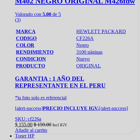
M402 NEGRO ORIGINAL M426fdw
Valorado con
5.00
de 5
(3)
MARCA
HEWLETT PACKARD
CODIGO
CF226A
COLOR
Negro
RENDIMIENTO
3100 páginas
CONDICION
Nuevo
PRODUCTO
ORIGINAL
GARANTIA : 1 AÑO DEL
REPRESENTANTE EN EL PERU
*la foto solo es referencial
[alert-success]
PRECIO INCLUYE IGV.
[/alert-success]
SKU: cf226a
$
155.00
$
159.00
Incl IGV.
Añadir al carrito
Toner HP