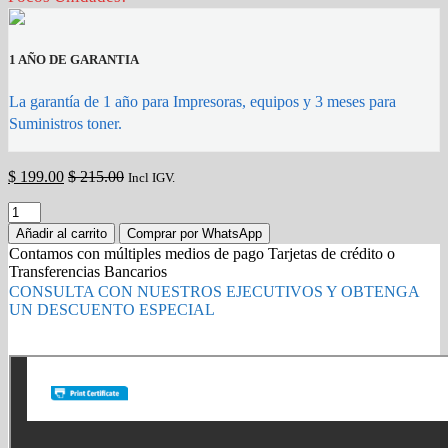
1 AÑO DE GARANTIA
La garantía de 1 año para Impresoras, equipos y 3 meses para
Suministros toner.
$
199.00
$
215.00
Incl IGV.
Toner
HP
Añadir al carrito
Comprar por WhatsApp
330X
Contamos con múltiples medios de pago Tarjetas de crédito o
W1330X
Transferencias Bancarios
408DN
CONSULTA CON NUESTROS EJECUTIVOS Y OBTENGA
Negro
UN DESCUENTO ESPECIAL
15,000
Paginas
Gold Partner HP l Buy with confidence
original
quantity