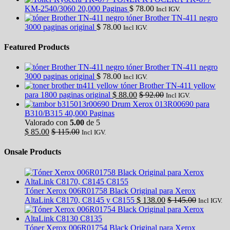
KM-2540/3060 20,000 Paginas
$
78.00
Incl IGV.
tóner Brother TN-411 negro
3000 paginas original
$
78.00
Incl IGV.
Featured Products
tóner Brother TN-411 negro
3000 paginas original
$
78.00
Incl IGV.
tóner Brother TN-411 yellow
para 1800 paginas original
$
88.00
$
92.00
Incl IGV.
Drum Xerox 013R00690 para
B310/B315 40,000 Paginas
Valorado con
5.00
de 5
$
85.00
$
115.00
Incl IGV.
Onsale Products
Tóner Xerox 006R01758 Black Original para Xerox
AltaLink C8170, C8145 y C8155
$
138.00
$
145.00
Incl IGV.
Tóner Xerox 006R01754 Black Original para Xerox