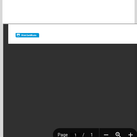
tienes dudas las resuelvas rápidamente por e-mail, celular o
whatssap y que antes de comprar estés totalmente seguro. 4-
Satisfacción: es nuestra búsqueda diaria. No quedamos felices si no
lo logramos!