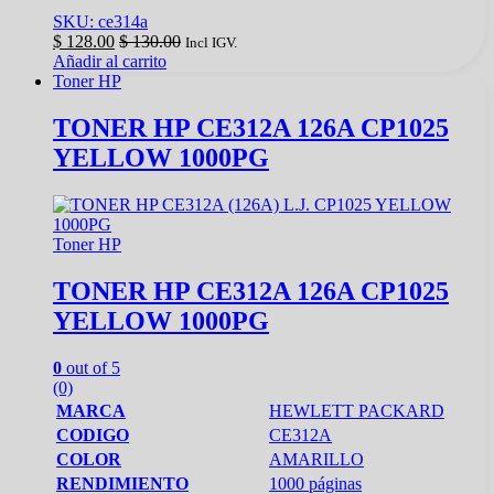
SKU: ce314a
$
128.00
$
130.00
Incl IGV.
Añadir al carrito
Toner HP
TONER HP CE312A 126A CP1025
YELLOW 1000PG
Toner HP
TONER HP CE312A 126A CP1025
YELLOW 1000PG
0
out of 5
(0)
MARCA
HEWLETT PACKARD
CODIGO
CE312A
COLOR
AMARILLO
RENDIMIENTO
1000 páginas