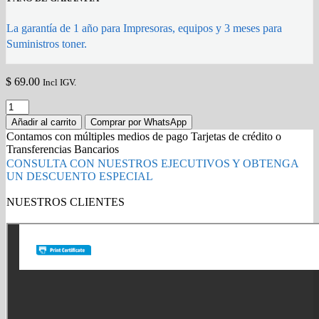
La garantía de 1 año para Impresoras, equipos y 3 meses para
Suministros toner.
$
69.00
Incl IGV.
TONER
HP
Añadir al carrito
Comprar por WhatsApp
126A
Contamos con múltiples medios de pago Tarjetas de crédito o
NEGRO
Transferencias Bancarios
CE310A
CONSULTA CON NUESTROS EJECUTIVOS Y OBTENGA
L.J.
UN DESCUENTO ESPECIAL
CP1025
quantity
NUESTROS CLIENTES
Gold Partner HP l Buy with confidence