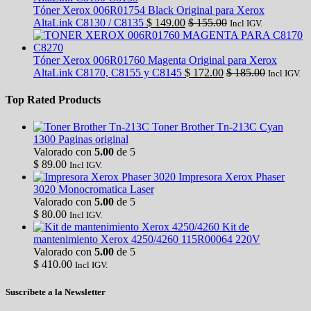
Tóner Xerox 006R01754 Black Original para Xerox
AltaLink C8130 / C8135
$
149.00
$
155.00
Incl IGV.
Tóner Xerox 006R01760 Magenta Original para Xerox
AltaLink C8170, C8155 y C8145
$
172.00
$
185.00
Incl IGV.
Top Rated Products
Toner Brother Tn-213C Cyan
1300 Paginas original
Valorado con
5.00
de 5
$
89.00
Incl IGV.
Impresora Xerox Phaser
3020 Monocromatica Laser
Valorado con
5.00
de 5
$
80.00
Incl IGV.
Kit de
mantenimiento Xerox 4250/4260 115R00064 220V
Valorado con
5.00
de 5
$
410.00
Incl IGV.
Suscríbete a la Newsletter