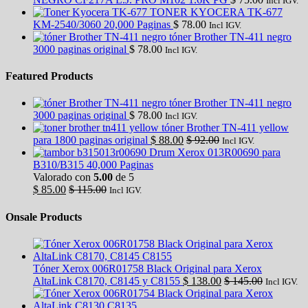
Incl IGV.
TONER KYOCERA TK-677
KM-2540/3060 20,000 Paginas
$
78.00
Incl IGV.
tóner Brother TN-411 negro
3000 paginas original
$
78.00
Incl IGV.
Featured Products
tóner Brother TN-411 negro
3000 paginas original
$
78.00
Incl IGV.
tóner Brother TN-411 yellow
para 1800 paginas original
$
88.00
$
92.00
Incl IGV.
Drum Xerox 013R00690 para
B310/B315 40,000 Paginas
Valorado con
5.00
de 5
$
85.00
$
115.00
Incl IGV.
Onsale Products
Tóner Xerox 006R01758 Black Original para Xerox
AltaLink C8170, C8145 y C8155
$
138.00
$
145.00
Incl IGV.