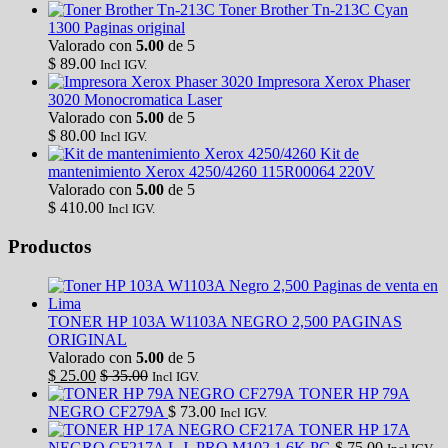
Toner Brother Tn-213C Cyan
1300 Paginas original
Valorado con
5.00
de 5
$
89.00
Incl IGV.
Impresora Xerox Phaser
3020 Monocromatica Laser
Valorado con
5.00
de 5
$
80.00
Incl IGV.
Kit de
mantenimiento Xerox 4250/4260 115R00064 220V
Valorado con
5.00
de 5
$
410.00
Incl IGV.
Productos
TONER HP 103A W1103A NEGRO 2,500 PAGINAS
ORIGINAL
Valorado con
5.00
de 5
$
25.00
$
35.00
Incl IGV.
TONER HP 79A
NEGRO CF279A
$
73.00
Incl IGV.
TONER HP 17A
NEGRO CF217A L.J. PRO M102 1.6K PG
$
75.00