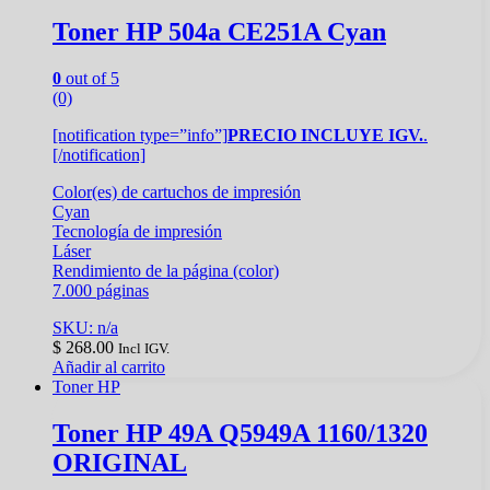
Toner HP 504a CE251A Cyan
0
out of 5
(0)
[notification type=”info”]
PRECIO INCLUYE IGV.
.
[/notification]
Color(es) de cartuchos de impresión
Cyan
Tecnología de impresión
Láser
Rendimiento de la página (color)
7.000 páginas
SKU: n/a
$
268.00
Incl IGV.
Añadir al carrito
Toner HP
Toner HP 49A Q5949A 1160/1320
ORIGINAL