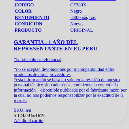
CODIGO
CF380X
COLOR
Negro
RENDIMIENTO
4400 páginas
CONDICION
Nuevo
PRODUCTO
ORIGINAL
GARANTIA : 1 AÑO DEL
REPRESENTANTE EN EL PERU
*la foto solo es referencial
*no se aceptan devoluciones por incompatibilidad entre
productos de otros proveedores
*esta información se basa no solo en la revisión de nuestro
personal técnico sino además se complementa con toda la
información disponible publicada por el fabricante razón por
la cual no nos podemos responsabilizar por la exactitud de la
misma.
SKU: n/a
$
124.00
Incl IGV.
Añadir al carrito