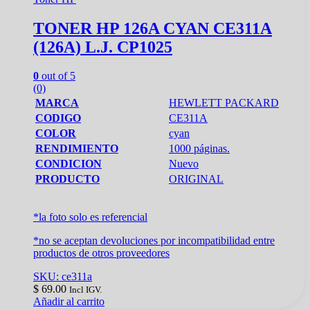
TONER HP 126A CYAN CE311A
(126A) L.J. CP1025
0
out of 5
(0)
MARCA
HEWLETT PACKARD
CODIGO
CE311A
COLOR
cyan
RENDIMIENTO
1000 páginas.
CONDICION
Nuevo
PRODUCTO
ORIGINAL
*la foto solo es referencial
*no se aceptan devoluciones por incompatibilidad entre
productos de otros proveedores
SKU: ce311a
$
69.00
Incl IGV.
Añadir al carrito