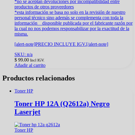
*no se aceptan devoluciones por incompatibilidad entre
productos de otros proveedores
*esta información se basa no solo en la revisión de nuestro
personal técnico sino además se complementa con toda la
información disponible publicada por el fabricante razón por
la cual no nos podemos responsabilizar por la exactitud de la
misma.
[alert-note]PRECIO INCLUYE IGV.[/alert-note]
SKU: n/a
$
99.00
Incl IGV.
Añadir al carrito
Productos relacionados
Toner HP
Toner HP 12A (Q2612a) Negro
Laserjet
Toner HP