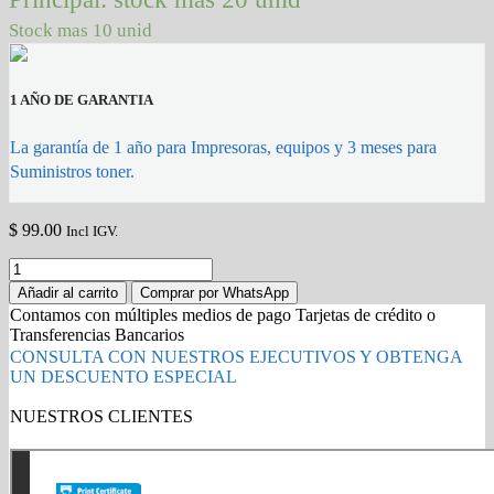
Stock mas 10 unid
1 AÑO DE GARANTIA
La garantía de 1 año para Impresoras, equipos y 3 meses para
Suministros toner.
$
99.00
Incl IGV.
Toner
hp
Añadir al carrito
Comprar por WhatsApp
125a
Contamos con múltiples medios de pago Tarjetas de crédito o
amarillo
Transferencias Bancarios
CB542A
CONSULTA CON NUESTROS EJECUTIVOS Y OBTENGA
Original
UN DESCUENTO ESPECIAL
quantity
NUESTROS CLIENTES
Gold Partner HP l Buy with confidence