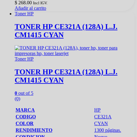
$
268.00
Incl IGV.
Añadir al carrito
Toner HP
TONER HP CE321A (128A) L.J.
CM1415 CYAN
Toner HP
TONER HP CE321A (128A) L.J.
CM1415 CYAN
0
out of 5
(0)
MARCA
HP
CODIGO
CE321A
COLOR
CYAN
RENDIMIENTO
1300 páginas.
CONDICION
Nuevo