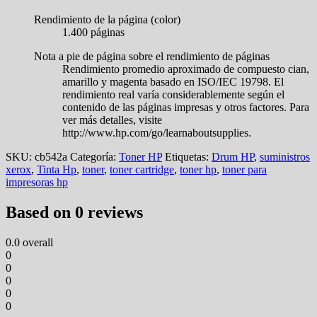
Rendimiento de la página (color)
1.400 páginas
Nota a pie de página sobre el rendimiento de páginas
Rendimiento promedio aproximado de compuesto cian,
amarillo y magenta basado en ISO/IEC 19798. El
rendimiento real varía considerablemente según el
contenido de las páginas impresas y otros factores. Para
ver más detalles, visite
http://www.hp.com/go/learnaboutsupplies.
SKU:
cb542a
Categoría:
Toner HP
Etiquetas:
Drum HP
,
suministros
xerox
,
Tinta Hp
,
toner
,
toner cartridge
,
toner hp
,
toner para
impresoras hp
Based on 0 reviews
0.0
overall
0
0
0
0
0