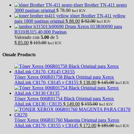
tóner Brother TN-411 negro
3000 paginas original
$
78.00
Incl IGV.
tóner Brother TN-411 yellow
para 1800 paginas original
$
88.00
$
92.00
Incl IGV.
Drum Xerox 013R00690 para
B310/B315 40,000 Paginas
Valorado con
5.00
de 5
$
85.00
$
115.00
Incl IGV.
Onsale Products
Tóner Xerox 006R01758 Black Original para Xerox
AltaLink C8170, C8145 y C8155
$
138.00
$
145.00
Incl IGV.
Tóner Xerox 006R01754 Black Original para Xerox
AltaLink C8130 / C8135
$
149.00
$
155.00
Incl IGV.
Tóner Xerox 006R01760 Magenta Original para Xerox
AltaLink C8170, C8155 y C8145
$
172.00
$
185.00
Incl IGV.