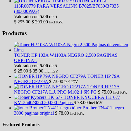
DRUM XEROX
113R00779 PARA VERSALINK B7025/B7030/B7035
(80,000PAG)
Valorado con
5.00
de 5
$
295.00
$
299.00
Incl IGV.
Productos
TONER HP 103A W1103A NEGRO 2,500 PAGINAS
ORIGINAL
Valorado con
5.00
de 5
$
25.00
$
35.00
Incl IGV.
TONER HP 79A
NEGRO CF279A
$
73.00
Incl IGV.
TONER HP 17A
NEGRO CF217A L.J. PRO M102 1.6K PG
$
75.00
Incl IGV.
TONER KYOCERA TK-677
KM-2540/3060 20,000 Paginas
$
78.00
Incl IGV.
tóner Brother TN-411 negro
3000 paginas original
$
78.00
Incl IGV.
Featured Products