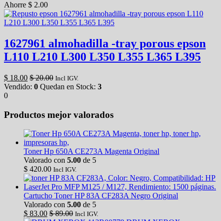
Ahorre
$
2.00
1627961 almohadilla -tray porous epson
L110 L210 L300 L350 L355 L365 L395
$
18.00
$
20.00
Incl IGV.
Vendido:
0
Quedan en Stock:
3
0
Productos mejor valorados
Toner Hp 650A CE273A Magenta Original
Valorado con
5.00
de 5
$
420.00
Incl IGV.
Cartucho Toner HP 83A CF283A Negro Original
Valorado con
5.00
de 5
$
83.00
$
89.00
Incl IGV.