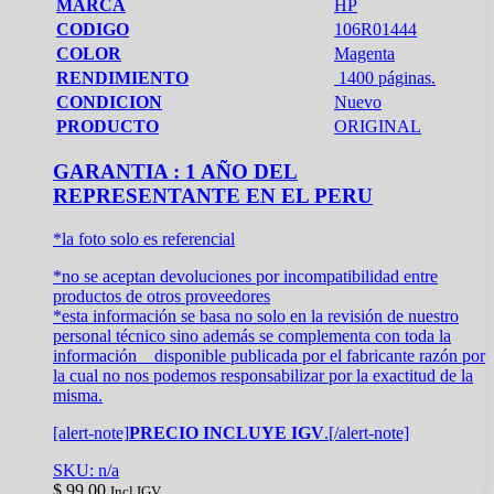
MARCA
HP
CODIGO
106R01444
COLOR
Magenta
RENDIMIENTO
1400 páginas.
CONDICION
Nuevo
PRODUCTO
ORIGINAL
GARANTIA : 1 AÑO DEL
REPRESENTANTE EN EL PERU
*la foto solo es referencial
*no se aceptan devoluciones por incompatibilidad entre
productos de otros proveedores
*esta información se basa no solo en la revisión de nuestro
personal técnico sino además se complementa con toda la
información disponible publicada por el fabricante razón por
la cual no nos podemos responsabilizar por la exactitud de la
misma.
[alert-note]
PRECIO INCLUYE IGV
.[/alert-note]
SKU: n/a
$
99.00
Incl IGV.