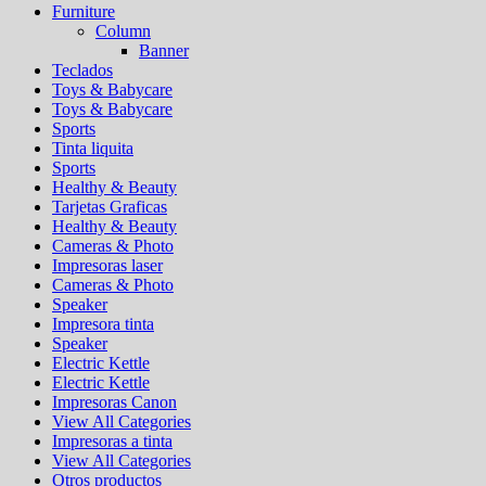
Furniture
Column
Banner
Teclados
Toys & Babycare
Toys & Babycare
Sports
Tinta liquita
Sports
Healthy & Beauty
Tarjetas Graficas
Healthy & Beauty
Cameras & Photo
Impresoras laser
Cameras & Photo
Speaker
Impresora tinta
Speaker
Electric Kettle
Electric Kettle
Impresoras Canon
View All Categories
Impresoras a tinta
View All Categories
Otros productos