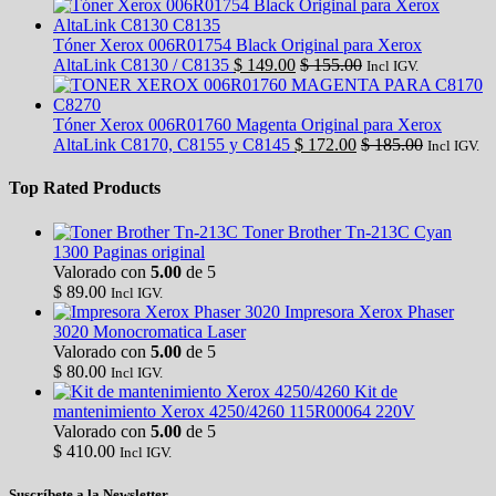
Tóner Xerox 006R01754 Black Original para Xerox
AltaLink C8130 / C8135
$
149.00
$
155.00
Incl IGV.
Tóner Xerox 006R01760 Magenta Original para Xerox
AltaLink C8170, C8155 y C8145
$
172.00
$
185.00
Incl IGV.
Top Rated Products
Toner Brother Tn-213C Cyan
1300 Paginas original
Valorado con
5.00
de 5
$
89.00
Incl IGV.
Impresora Xerox Phaser
3020 Monocromatica Laser
Valorado con
5.00
de 5
$
80.00
Incl IGV.
Kit de
mantenimiento Xerox 4250/4260 115R00064 220V
Valorado con
5.00
de 5
$
410.00
Incl IGV.
Suscríbete a la Newsletter