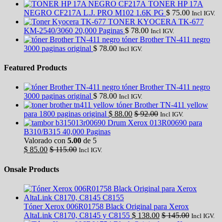
TONER HP 17A
NEGRO CF217A L.J. PRO M102 1.6K PG
$
75.00
Incl IGV.
TONER KYOCERA TK-677
KM-2540/3060 20,000 Paginas
$
78.00
Incl IGV.
tóner Brother TN-411 negro
3000 paginas original
$
78.00
Incl IGV.
Featured Products
tóner Brother TN-411 negro
3000 paginas original
$
78.00
Incl IGV.
tóner Brother TN-411 yellow
para 1800 paginas original
$
88.00
$
92.00
Incl IGV.
Drum Xerox 013R00690 para
B310/B315 40,000 Paginas
Valorado con
5.00
de 5
$
85.00
$
115.00
Incl IGV.
Onsale Products
Tóner Xerox 006R01758 Black Original para Xerox
AltaLink C8170, C8145 y C8155
$
138.00
$
145.00
Incl IGV.