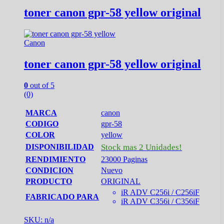
toner canon gpr-58 yellow original
Canon
toner canon gpr-58 yellow original
0
out of 5
(0)
MARCA
canon
CODIGO
gpr-58
COLOR
yellow
DISPONIBILIDAD
Stock mas 2 Unidades!
RENDIMIENTO
23000 Paginas
CONDICION
Nuevo
PRODUCTO
ORIGINAL
iR ADV C256i / C256iF
FABRICADO PARA
iR ADV C356i / C356iF
SKU: n/a