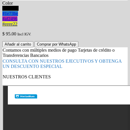
Color
#000000
#1e73be
#af2496
#eeee22
$
95.00
Incl IGV.
Toner
Añadir al carrito
Comprar por WhatsApp
Canon
Contamos con múltiples medios de pago Tarjetas de crédito o
GPR-
Transferencias Bancarios
53
CONSULTA CON NUESTROS EJECUTIVOS Y OBTENGA
Negro,
UN DESCUENTO ESPECIAL
36
000
NUESTROS CLIENTES
paginas
Gold Partner HP l Buy with confidence
quantity