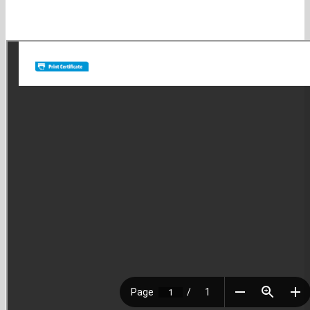
whatssap y que antes de comprar estés totalmente seguro. 4-
Satisfacción: es nuestra búsqueda diaria. No quedamos felices si no
lo logramos!