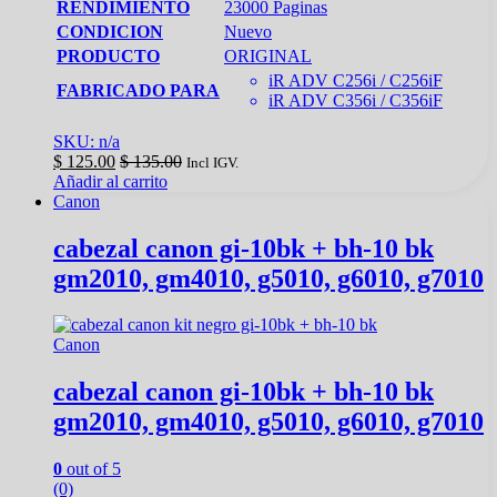
RENDIMIENTO
23000 Paginas
CONDICION
Nuevo
PRODUCTO
ORIGINAL
iR ADV C256i / C256iF
FABRICADO PARA
iR ADV C356i / C356iF
SKU: n/a
$
125.00
$
135.00
Incl IGV.
Añadir al carrito
Canon
cabezal canon gi‑10bk + bh‑10 bk
gm2010, gm4010, g5010, g6010, g7010
Canon
cabezal canon gi‑10bk + bh‑10 bk
gm2010, gm4010, g5010, g6010, g7010
0
out of 5
(0)