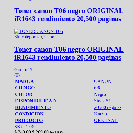
Toner canon T06 negro ORIGINAL
iR1643 rendimiento 20,500 paginas
Sin categorizar
,
Canon
Toner canon T06 negro ORIGINAL
iR1643 rendimiento 20,500 paginas
0
out of 5
(0)
MARCA
CANON
CODIGO
t06
COLOR
Negro
DISPONIBILIDAD
Stock 5!
RENDIMIENTO
20500 páginas
CONDICION
Nuevo
PRODUCTO
ORIGINAL
SKU: T06
$
249.00
$
269.00
Incl IGV.