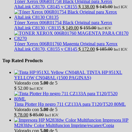
Tóner Xerox 006R01758 Black Original para Xerox
AltaLink C8170, C8145 y C8155
$
138.00
$
145.00
Incl IGV.
Tóner Xerox 006R01754 Black Original para Xerox
AltaLink C8130 / C8135
$
149.00
$
155.00
Incl IGV.
Tóner Xerox 006R01760 Magenta Original para Xerox
AltaLink C8170, C8155 y C8145
$
172.00
$
185.00
Incl IGV.
Top Rated Products
TINTA HP 951XL
YELLOW CN048AL (1500 PAGINAS)
Valorado con
5.00
de 5
$
52.00
Incl IGV.
Tinta Plotter Hp negro 711 CZ133A para T120/T520 80ML
Valorado con
5.00
de 5
$
78.00
$
85.00
Incl IGV.
Impresora HP
M283fdw Color Multifuncion Imprime/escaner/Copia
Valorado con
5.00
de 5