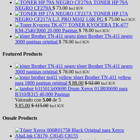
TONER HP 79A
NEGRO CF279A
$
73.00
Incl IGV.
TONER HP 17A
NEGRO CF217A L.J. PRO M102 1.6K PG
$
75.00
Incl IGV.
TONER KYOCERA TK-677
KM-2540/3060 20,000 Paginas
$
78.00
Incl IGV.
tóner Brother TN-411 negro
3000 paginas original
$
78.00
Incl IGV.
Featured Products
tóner Brother TN-411 negro
3000 paginas original
$
78.00
Incl IGV.
tóner Brother TN-411 yellow
para 1800 paginas original
$
88.00
$
92.00
Incl IGV.
Drum Xerox 013R00690 para
B310/B315 40,000 Paginas
Valorado con
5.00
de 5
$
85.00
$
115.00
Incl IGV.
Onsale Products