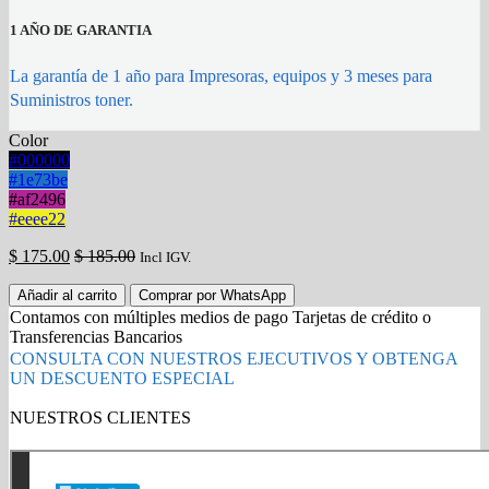
1 AÑO DE GARANTIA
La garantía de 1 año para Impresoras, equipos y 3 meses para
Suministros toner.
Color
#000000
#1e73be
#af2496
#eeee22
$
175.00
$
185.00
Incl IGV.
Toner
Añadir al carrito
Comprar por WhatsApp
Canon
Contamos con múltiples medios de pago Tarjetas de crédito o
GPR-
Transferencias Bancarios
53
CONSULTA CON NUESTROS EJECUTIVOS Y OBTENGA
Magenta
UN DESCUENTO ESPECIAL
19,000
paginas
NUESTROS CLIENTES
quantity
Gold Partner HP l Buy with confidence