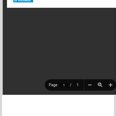
Entrega
Envio
Porque comprar con nosotros ?
Entrega a domicilio para Lima Metropolitana.
Realizamos envíos a todo el Perú Envíos a todo Lima
Somos distribuidores autorizados en el Perú de las marcas más