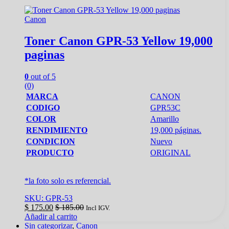
Canon
Toner Canon GPR-53 Yellow 19,000
paginas
0
out of 5
(0)
MARCA
CANON
CODIGO
GPR53C
COLOR
Amarillo
RENDIMIENTO
19,000 páginas.
CONDICION
Nuevo
PRODUCTO
ORIGINAL
*la foto solo es referencial.
SKU: GPR-53
$
175.00
$
185.00
Incl IGV.
Añadir al carrito
Sin categorizar
,
Canon