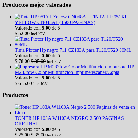
Productos mejor valorados
TINTA HP 951XL
YELLOW CN048AL (1500 PAGINAS)
Valorado con
5.00
de 5
$
52.00
Incl IGV.
Tinta Plotter Hp negro 711 CZ133A para T120/T520 80ML
Valorado con
5.00
de 5
$
78.00
$
85.00
Incl IGV.
Impresora HP
M283fdw Color Multifuncion Imprime/escaner/Copia
Valorado con
5.00
de 5
$
615.00
Incl IGV.
Productos
TONER HP 103A W1103A NEGRO 2,500 PAGINAS
ORIGINAL
Valorado con
5.00
de 5
$
25.00
$
35.00
Incl IGV.