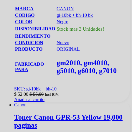
MARCA
CANON
CODIGO
gi‑10bk + bh‑10 bk
COLOR
Negro
DISPONIBILIDAD
Stock mas 3 Unidades!
RENDIMIENTO
CONDICION
Nuevo
PRODUCTO
ORIGINAL
gm2010, gm4010,
FABRICADO
g5010, g6010, g7010
PARA
SKU: gi‑10bk + bh‑10
$
52.00
$
55.00
Incl IGV.
Añadir al carrito
Canon
Toner Canon GPR-53 Yellow 19,000
paginas